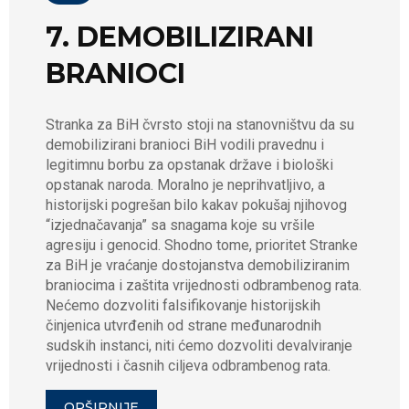
7. DEMOBILIZIRANI
BRANIOCI
Stranka za BiH čvrsto stoji na stanovništvu da su
demobilizirani branioci BiH vodili pravednu i
legitimnu borbu za opstanak države i biološki
opstanak naroda. Moralno je neprihvatljivo, a
historijski pogrešan bilo kakav pokušaj njihovog
“izjednačavanja” sa snagama koje su vršile
agresiju i genocid. Shodno tome, prioritet Stranke
za BiH je vraćanje dostojanstva demobiliziranim
braniocima i zaštita vrijednosti odbrambenog rata.
Nećemo dozvoliti falsifikovanje historijskih
činjenica utvrđenih od strane međunarodnih
sudskih instanci, niti ćemo dozvoliti devalviranje
vrijednosti i časnih ciljeva odbrambenog rata.
OPŠIRNIJE