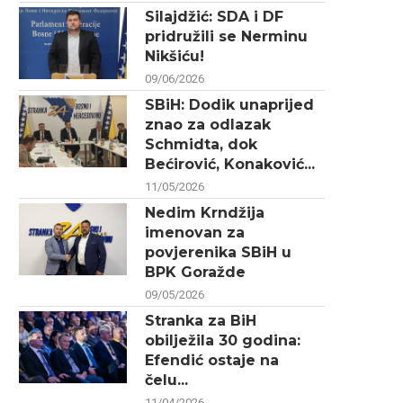
Silajdžić: SDA i DF
pridružili se Nerminu
Nikšiću!
09/06/2026
SBiH: Dodik unaprijed
znao za odlazak
Schmidta, dok
Bećirović, Konaković...
11/05/2026
Nedim Krndžija
imenovan za
povjerenika SBiH u
BPK Goražde
09/05/2026
Stranka za BiH
obilježila 30 godina:
Efendić ostaje na
čelu...
11/04/2026