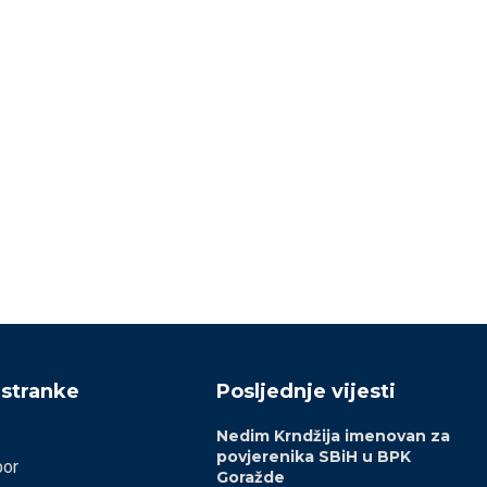
Izabrano kantonalno
Nemoćni Bećirović i Ko
ukovodstvo Asocijacije mladih i
08/02/2026
žena SBiH ZDK
15/02/2026
 stranke
Posljednje vijesti
Nedim Krndžija imenovan za
povjerenika SBiH u BPK
bor
Goražde