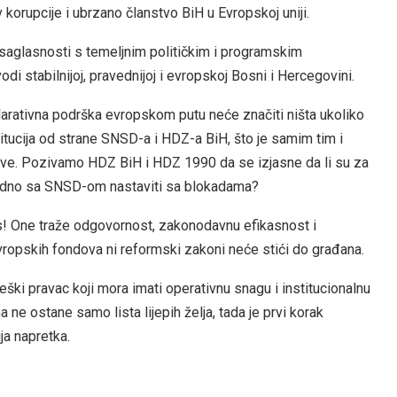
v korupcije i ubrzano članstvo BiH u Evropskoj uniji.
 saglasnosti s temeljnim političkim i programskim
i stabilnijoj, pravednijoj i evropskoj Bosni i Hercegovini.
larativna podrška evropskom putu neće značiti ništa ukoliko
itucija od strane SNSD-a i HDZ-a BiH, što je samim tim i
žave. Pozivamo HDZ BiH i HDZ 1990 da se izjasne da li su za
zajedno sa SNSD-om nastaviti sa blokadama?
as! One traže odgovornost, zakonodavnu efikasnost i
 evropskih fondova ni reformski zakoni neće stići do građana.
teški pravac koji mora imati operativnu snagu i institucionalnu
a ne ostane samo lista lijepih želja, tada je prvi korak
ja napretka.