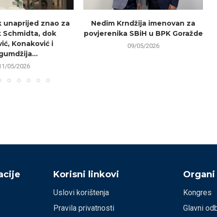
k unaprijed znao za
Nedim Krndžija imenovan za
 Schmidta, dok
povjerenika SBiH u BPK Goražde
r
ić, Konaković i
09/05/2026
gumdžija...
11/05/2026
cije
Korisni linkovi
Organi
Uslovi korištenja
Kongres
Pravila privatnosti
Glavni od