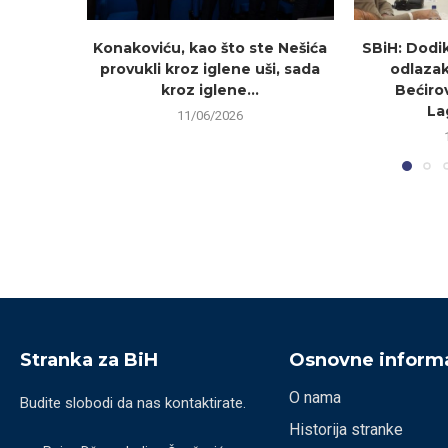
Konakoviću, kao što ste Nešića
SBiH: Dodi
provukli kroz iglene uši, sada
odlazak
kroz iglene...
Bećirov
La
11/06/2026
Stranka za BiH
Osnovne informa
O nama
Budite slobodi da nas kontaktirate.
Historija stranke