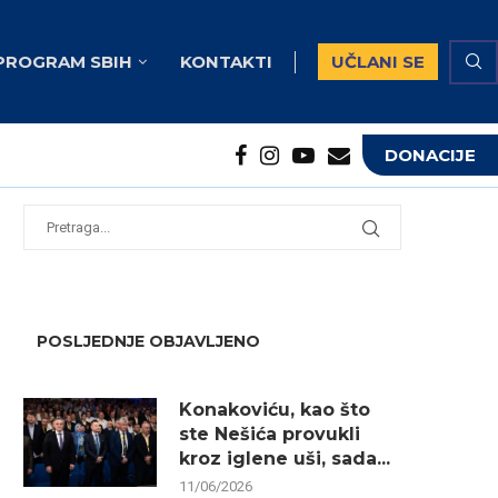
PROGRAM SBIH
KONTAKTI
UČLANI SE
DONACIJE
potrebna...
...
POSLJEDNJE OBJAVLJENO
Konakoviću, kao što
ste Nešića provukli
kroz iglene uši, sada...
11/06/2026