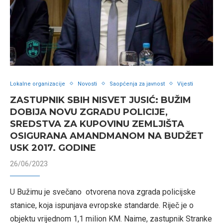
Lokalne organizacije
Novosti
Saopćenja za javnost
Vijesti
ZASTUPNIK SBIH NISVET JUSIĆ: BUŽIM
DOBIJA NOVU ZGRADU POLICIJE,
SREDSTVA ZA KUPOVINU ZEMLJIŠTA
OSIGURANA AMANDMANOM NA BUDŽET
USK 2017. GODINE
26/06/2023
U Bužimu je svečano otvorena nova zgrada policijske
stanice, koja ispunjava evropske standarde. Riječ je o
objektu vrijednom 1,1 milion KM. Naime, zastupnik Stranke