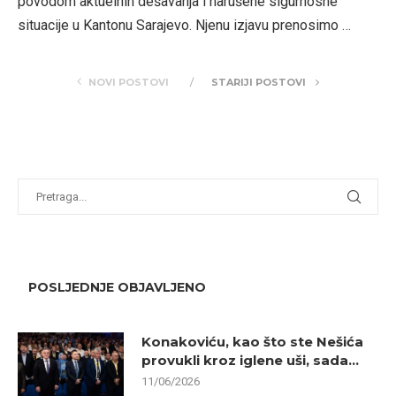
povodom aktuelnih dešavanja i narušene sigurnosne
situacije u Kantonu Sarajevo. Njenu izjavu prenosimo …
NOVI POSTOVI
STARIJI POSTOVI
POSLJEDNJE OBJAVLJENO
Konakoviću, kao što ste Nešića
provukli kroz iglene uši, sada...
11/06/2026