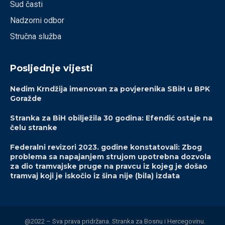
Sud časti
Nadzorni odbor
Stručna služba
Posljednje vijesti
Nedim Krndžija imenovan za povjerenika SBiH u BPK
Goražde
Stranka za BiH obilježila 30 godina: Efendić ostaje na
čelu stranke
Federalni revizori 2023. godine konstatovali: Zbog
problema sa napajanjem strujom upotrebna dozvola
za dio tramvajske pruge na pravcu iz kojeg je došao
tramvaj koji je iskočio iz šina nije (bila) izdata
@2022 – Sva prava pridržana. Stranka za Bosnu i Hercegovinu.