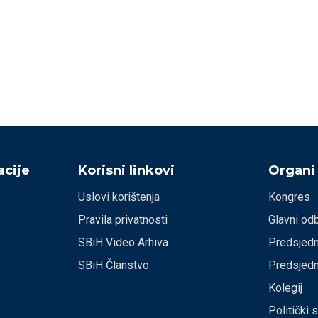
cije
Korisni linkovi
Organi
Uslovi korištenja
Kongres
Pravila privatnosti
Glavni od
SBiH Video Arhiva
Predsjedn
SBiH Članstvo
Predsjedn
Kolegij
Politički 