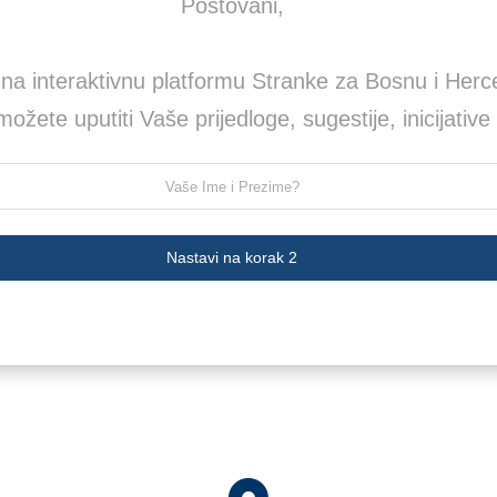
Poštovani,
 na interaktivnu platformu Stranke za Bosnu i Herc
ožete uputiti Vaše prijedloge, sugestije, inicijative 
Nastavi na korak 2