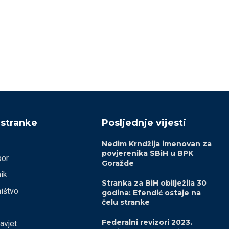
 stranke
Posljednje vijesti
Nedim Krndžija imenovan za
povjerenika SBiH u BPK
bor
Goražde
ik
Stranka za BiH obilježila 30
ištvo
godina: Efendić ostaje na
čelu stranke
Federalni revizori 2023.
savjet