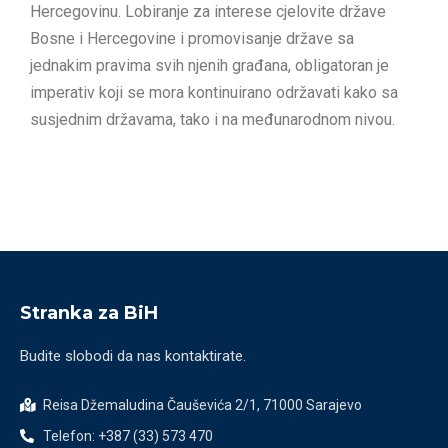
Hercegovinu. Lobiranje za interese cjelovite države
Bosne i Hercegovine i promovisanje države sa
jednakim pravima svih njenih građana, obligatoran je
imperativ koji se mora kontinuirano održavati kako sa
susjednim državama, tako i na međunarodnom nivou.
Stranka za BiH
Budite slobodi da nas kontaktirate.
Reisa Džemaludina Čauševića 2/1, 71000 Sarajevo
Telefon: +387 (33) 573 470