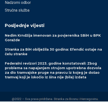
Nadzorni odbor
Stručna služba
Posljednje vijesti
Nedim Krndžija imenovan za povjerenika SBiH u BPK
Goražde
Stranka za BiH obilježila 30 godina: Efendić ostaje na
čelu stranke
Federalni revizori 2023. godine konstatovali: Zbog
problema sa napajanjem strujom upotrebna dozvola
za dio tramvajske pruge na pravcu iz kojeg je došao
tramvaj koji je iskočio iz šina nije (bila) izdata
@2022 – Sva prava pridržana. Stranka za Bosnu i Hercegovinu.