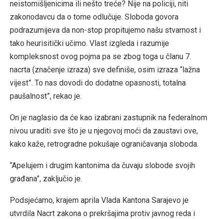
neistomišljenicima ili nešto treće? Nije na policiji, niti
zakonodavcu da o tome odlučuje. Sloboda govora
podrazumijeva da non-stop propitujemo našu stvarnost i
tako heurisitički učimo. Vlast izgleda i razumije
kompleksnost ovog pojma pa se zbog toga u članu 7.
nacrta (značenje izraza) sve definiše, osim izraza “lažna
vijest”. To nas dovodi do dodatne opasnosti, totalna
paušalnost”, rekao je.
On je naglasio da će kao izabrani zastupnik na federalnom
nivou uraditi sve što je u njegovoj moći da zaustavi ove,
kako kaže, retrogradne pokušaje ograničavanja sloboda.
“Apelujem i drugim kantonima da čuvaju slobode svojih
građana”, zaključio je.
Podsjećamo, krajem aprila Vlada Kantona Sarajevo je
utvrdila Nacrt zakona o prekršajima protiv javnog reda i