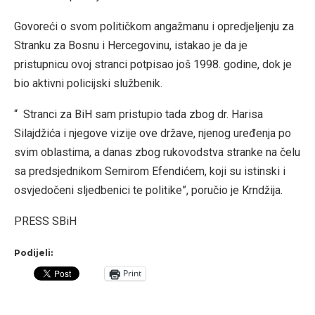
Govoreći o svom političkom angažmanu i opredjeljenju za
Stranku za Bosnu i Hercegovinu, istakao je da je
pristupnicu ovoj stranci potpisao još 1998. godine, dok je
bio aktivni policijski službenik.
“ Stranci za BiH sam pristupio tada zbog dr. Harisa
Silajdžića i njegove vizije ove države, njenog uređenja po
svim oblastima, a danas zbog rukovodstva stranke na čelu
sa predsjednikom Semirom Efendićem, koji su istinski i
osvjedočeni sljedbenici te politike”, poručio je Krndžija.
PRESS SBiH
Podijeli:
Print