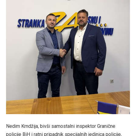
Nedim Krndžija, bivši samostalni inspektor Granične
policije BiH i ratni pripadnik specijalnih jedinica policije,