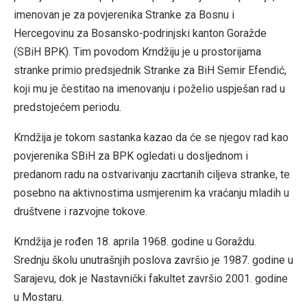
imenovan je za povjerenika Stranke za Bosnu i
Hercegovinu za Bosansko-podrinjski kanton Goražde
(SBiH BPK). Tim povodom Krndžiju je u prostorijama
stranke primio predsjednik Stranke za BiH Semir Efendić,
koji mu je čestitao na imenovanju i poželio uspješan rad u
predstojećem periodu.
Krndžija je tokom sastanka kazao da će se njegov rad kao
povjerenika SBiH za BPK ogledati u dosljednom i
predanom radu na ostvarivanju zacrtanih ciljeva stranke, te
posebno na aktivnostima usmjerenim ka vraćanju mladih u
društvene i razvojne tokove.
Krndžija je rođen 18. aprila 1968. godine u Goraždu.
Srednju školu unutrašnjih poslova završio je 1987. godine u
Sarajevu, dok je Nastavnički fakultet završio 2001. godine
u Mostaru.