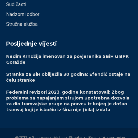
Sud časti
Nadzorni odbor
Stručna služba
Posljednje vijesti
Nedim Krndžija imenovan za povjerenika SBiH u BPK
Goražde
Stranka za BiH obilježila 30 godina: Efendić ostaje na
čelu stranke
Federalni revizori 2023. godine konstatovali: Zbog
problema sa napajanjem strujom upotrebna dozvola
za dio tramvajske pruge na pravcu iz kojeg je došao
tramvaj koji je iskočio iz šina nije (bila) izdata
@2022 – Sva prava pridržana. Stranka za Bosnu i Hercegovinu.