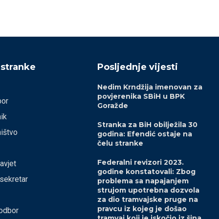
 stranke
Posljednje vijesti
Nedim Krndžija imenovan za
povjerenika SBiH u BPK
bor
Goražde
ik
Stranka za BiH obilježila 30
ištvo
godina: Efendić ostaje na
čelu stranke
Federalni revizori 2023.
savjet
godine konstatovali: Zbog
 sekretar
problema sa napajanjem
strujom upotrebna dozvola
za dio tramvajske pruge na
pravcu iz kojeg je došao
odbor
tramvaj koji je iskočio iz šina