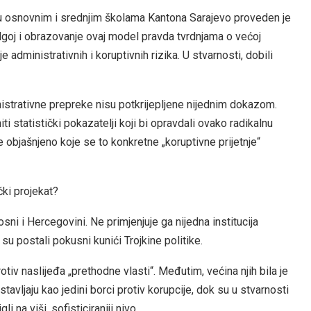
 u osnovnim i srednjim školama Kantona Sarajevo proveden je
dgoj i obrazovanje ovaj model pravda tvrdnjama o većoj
 administrativnih i koruptivnih rizika. U stvarnosti, dobili
nistrativne prepreke nisu potkrijepljene nijednim dokazom.
 statistički pokazatelji koji bi opravdali ovako radikalnu
 objašnjeno koje se to konkretne „koruptivne prijetnje“
čki projekat?
sni i Hercegovini. Ne primjenjuje ga nijedna institucija
su postali pokusni kunići Trojkine politike.
v naslijeđa „prethodne vlasti“. Međutim, većina njih bila je
tavljaju kao jedini borci protiv korupcije, dok su u stvarnosti
i na viši, sofisticiraniji nivo.