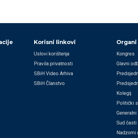
cije
Korisni linkovi
Organi
Uslovi korištenja
Kongres
Pravila privatnosti
Glavni od
SBiH Video Arhiva
Predsjedn
SBiH Članstvo
Predsjedn
Kolegij
Politički 
Generalni
Sud časti
Nadzorni 