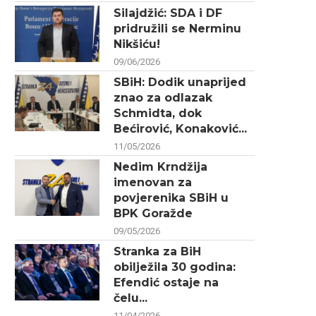
Silajdžić: SDA i DF
pridružili se Nerminu
Nikšiću!
09/06/2026
SBiH: Dodik unaprijed
znao za odlazak
Schmidta, dok
Bećirović, Konaković...
11/05/2026
Nedim Krndžija
imenovan za
povjerenika SBiH u
BPK Goražde
09/05/2026
Stranka za BiH
obilježila 30 godina:
Efendić ostaje na
čelu...
11/04/2026