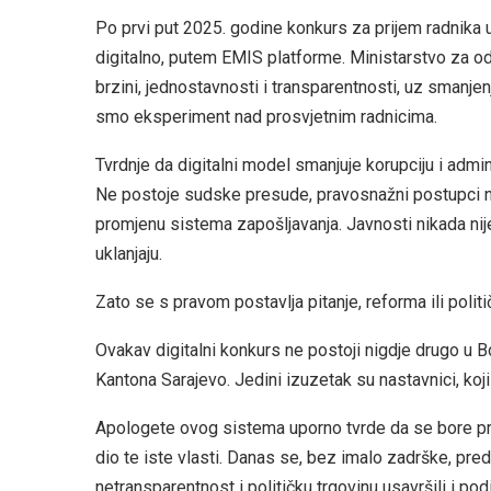
Po prvi put 2025. godine konkurs za prijem radnika
digitalno, putem EMIS platforme. Ministarstvo za o
brzini, jednostavnosti i transparentnosti, uz smanjenje
smo eksperiment nad prosvjetnim radnicima.
Tvrdnje da digitalni model smanjuje korupciju i admi
Ne postoje sudske presude, pravosnažni postupci niti
promjenu sistema zapošljavanja. Javnosti nikada nije
uklanjaju.
Zato se s pravom postavlja pitanje, reforma ili politi
Ovakav digitalni konkurs ne postoji nigdje drugo u Bo
Kantona Sarajevo. Jedini izuzetak su nastavnici, koji 
Apologete ovog sistema uporno tvrde da se bore proti
dio te iste vlasti. Danas se, bez imalo zadrške, preds
netransparentnost i političku trgovinu usavršili i podigl