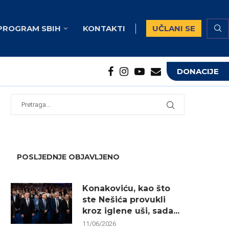
PROGRAM SBIH
KONTAKTI
UČLANI SE
DONACIJE
potrebna...
...
POSLJEDNJE OBJAVLJENO
Konakoviću, kao što
ste Nešića provukli
kroz iglene uši, sada...
11/06/2026