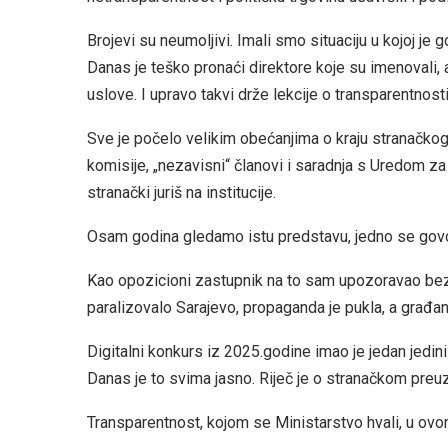
Brojevi su neumoljivi. Imali smo situaciju u kojoj je 
Danas je teško pronaći direktore koje su imenovali,
uslove. I upravo takvi drže lekcije o transparentnosti
Sve je počelo velikim obećanjima o kraju stranačkog 
komisije, „nezavisni“ članovi i saradnja s Uredom za b
stranački juriš na institucije.
Osam godina gledamo istu predstavu, jedno se govor
Kao opozicioni zastupnik na to sam upozoravao bezb
paralizovalo Sarajevo, propaganda je pukla, a građani
Digitalni konkurs iz 2025.godine imao je jedan jedini
Danas je to svima jasno. Riječ je o stranačkom preu
Transparentnost, kojom se Ministarstvo hvali, u ovo