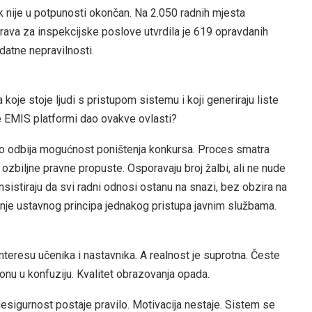
k nije u potpunosti okončan. Na 2.050 radnih mjesta
rava za inspekcijske poslove utvrdila je 619 opravdanih
odatne nepravilnosti.
koje stoje ljudi s pristupom sistemu i koji generiraju liste
 je EMIS platformi dao ovakve ovlasti?
vo odbija mogućnost poništenja konkursa. Proces smatra
ozbiljne pravne propuste. Osporavaju broj žalbi, ali ne nude
nsistiraju da svi radni odnosi ostanu na snazi, bez obzira na
šenje ustavnog principa jednakog pristupa javnim službama.
teresu učenika i nastavnika. A realnost je suprotna. Česte
tonu u konfuziju. Kvalitet obrazovanja opada.
Nesigurnost postaje pravilo. Motivacija nestaje. Sistem se