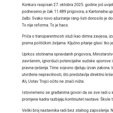
Konkurs raspisan 27. oktobra 2025. godine još uvije
podneseno je čak 11.489 prigovora, a Kantonalna up
žalbi. Svako novo ažuriranje rang-listi donosilo je d
To nije reforma. To je haos.
Priča o transparentnosti služi kao dimna zavjesa, iza 
prema političkim željama. Ključno pitanje glasi: tko
Uprkos stotinama opravdanih prigovora, Ministarst
završenim, ignorišući potencijalne sudske sporove i 
pravna rješenja. Time svjesno djeluju izvan zakona. I
utvrđene nepravilnosti, što predstavlja direktno kr
Ali, Ustav Trojci očito ne znači ništa.
Istovremeno se građanima govori da se sve radi u in
promjene kadra razbijaju kontinuitet nastave. Škole 
Veliki broj nastavnika radi bez stalnog zaposlenja. 