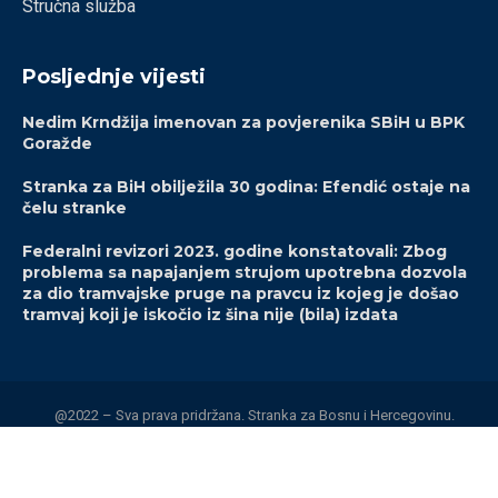
Stručna služba
Posljednje vijesti
Nedim Krndžija imenovan za povjerenika SBiH u BPK
Goražde
Stranka za BiH obilježila 30 godina: Efendić ostaje na
čelu stranke
Federalni revizori 2023. godine konstatovali: Zbog
problema sa napajanjem strujom upotrebna dozvola
za dio tramvajske pruge na pravcu iz kojeg je došao
tramvaj koji je iskočio iz šina nije (bila) izdata
@2022 – Sva prava pridržana. Stranka za Bosnu i Hercegovinu.