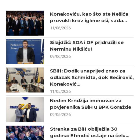
Konakoviću, kao što ste Nešića
provukli kroz iglene uši, sada...
11/06/2026
Silajdžić: SDA i DF pridružili se
Nerminu Nikšiću!
09/06/2026
SBiH: Dodik unaprijed znao za
odlazak Schmidta, dok Bećirović,
Konaković...
11/05/2026
Nedim Krndžija imenovan za
povjerenika SBiH u BPK Goražde
09/05/2026
Stranka za BiH obilježila 30
godina: Efendić ostaje na čelu...