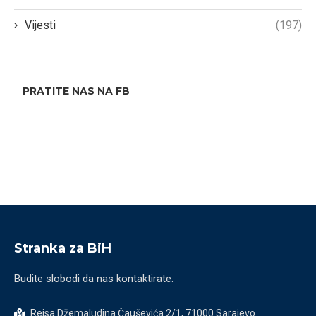
Vijesti
(197)
PRATITE NAS NA FB
Stranka za BiH
Budite slobodi da nas kontaktirate.
Reisa Džemaludina Čauševića 2/1, 71000 Sarajevo