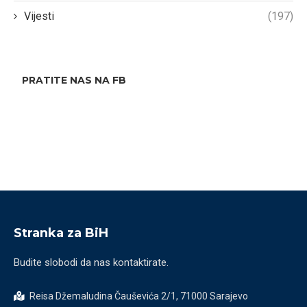
Vijesti
(197)
PRATITE NAS NA FB
Stranka za BiH
Budite slobodi da nas kontaktirate.
Reisa Džemaludina Čauševića 2/1, 71000 Sarajevo