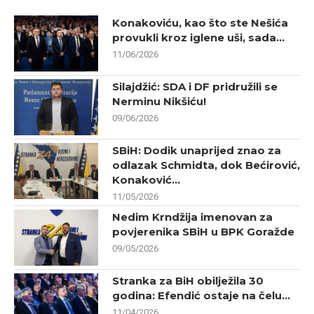
Konakoviću, kao što ste Nešića
provukli kroz iglene uši, sada...
11/06/2026
Silajdžić: SDA i DF pridružili se
Nerminu Nikšiću!
09/06/2026
SBiH: Dodik unaprijed znao za
odlazak Schmidta, dok Bećirović,
Konaković...
11/05/2026
Nedim Krndžija imenovan za
povjerenika SBiH u BPK Goražde
09/05/2026
Stranka za BiH obilježila 30
godina: Efendić ostaje na čelu...
11/04/2026