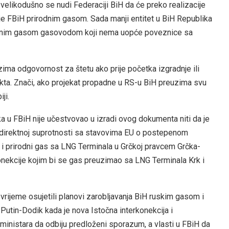
elikodušno se nudi Federaciji BiH da će preko realizacije
e FBiH prirodnim gasom. Sada manji entitet u BiH Republika
rodnim gasom gasovodom koji nema uopće poveznice sa
ma odgovornost za štetu ako prije početka izgradnje ili
kta. Znači, ako projekat propadne u RS-u BiH preuzima svu
ji.
ka u FBiH nije učestvovao u izradi ovog dokumenta niti da je
u direktnoj suprotnosti sa stavovima EU o postepenom
 i prirodni gas sa LNG Terminala u Grčkoj pravcem Grčka-
onekcije kojim bi se gas preuzimao sa LNG Terminala Krk i
vrijeme osujetili planovi zarobljavanja BiH ruskim gasom i
 Putin-Dodik kada je nova Istočna interkonekcija i
ministara da odbiju predloženi sporazum, a vlasti u FBiH da