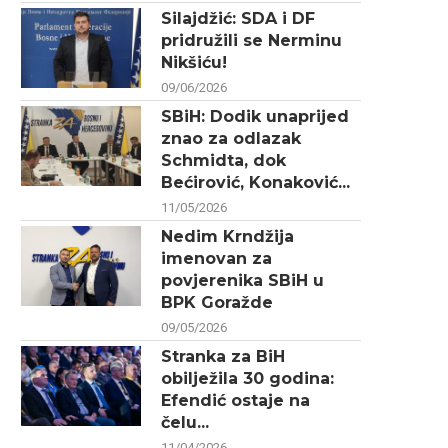
Silajdžić: SDA i DF
pridružili se Nerminu
Nikšiću!
09/06/2026
SBiH: Dodik unaprijed
znao za odlazak
Schmidta, dok
Bećirović, Konaković...
11/05/2026
Nedim Krndžija
imenovan za
povjerenika SBiH u
BPK Goražde
09/05/2026
Stranka za BiH
obilježila 30 godina:
Efendić ostaje na
čelu...
11/04/2026