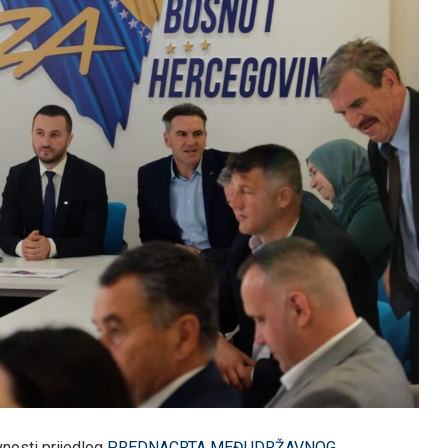
vnosti prijedlog
PREDNACRTA MEĐUDRŽAVNOG