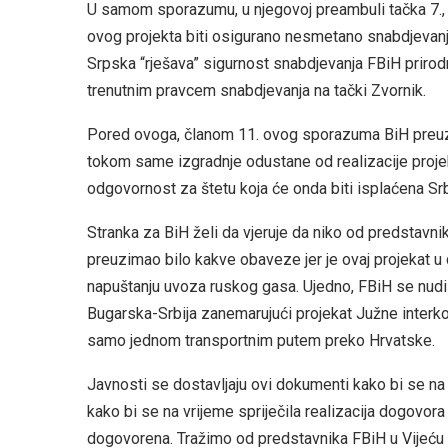
U samom sporazumu, u njegovoj preambuli tačka 7., v
ovog projekta biti osigurano nesmetano snabdjevanj
Srpska “rješava” sigurnost snabdjevanja FBiH pri
trenutnim pravcem snabdjevanja na tački Zvornik.
Pored ovoga, članom 11. ovog sporazuma BiH preuzi
tokom same izgradnje odustane od realizacije proje
odgovornost za štetu koja će onda biti isplaćena Srbi
Stranka za BiH želi da vjeruje da niko od predstavni
preuzimao bilo kakve obaveze jer je ovaj projekat 
napuštanju uvoza ruskog gasa. Ujedno, FBiH se nudi
Bugarska-Srbija zanemarujući projekat Južne interk
samo jednom transportnim putem preko Hrvatske.
Javnosti se dostavljaju ovi dokumenti kako bi se na 
kako bi se na vrijeme spriječila realizacija dogovora
dogovorena. Tražimo od predstavnika FBiH u Vijeću 