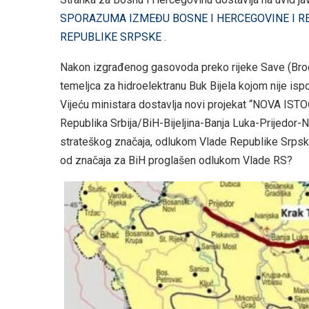
SPORAZUMA IZMEĐU BOSNE I HERCEGOVINE I R
REPUBLIKE SRPSKE
.
Nakon izgrađenog gasovoda preko rijeke Save (Brod)
temeljca za hidroelektranu Buk Bijela kojom nije i
Vijeću ministara dostavlja novi projekat “NOVA
Republika Srbija/BiH-Bijeljina-Banja Luka-Prijedor-N
strateškog značaja, odlukom Vlade Republike Srpske
od značaja za BiH proglašen odlukom Vlade RS?