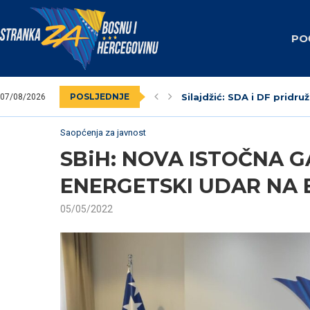
PO
POSLJEDNJE
Silajdžić: SDA i DF pridruž
07/08/2026
SBiH: Dodik unaprijed zna
Nedim Krndžija imenovan
Stranka za BiH obilježila
Federalni revizori 2023.
Unsko-sanski kanton: Na
Livno: Održana izborna o
Izabrano kantonalno ruko
Dva vijećnika u Općinskom
Saopćenja za javnost
SBiH: NOVA ISTOČNA 
ENERGETSKI UDAR NA 
05/05/2022