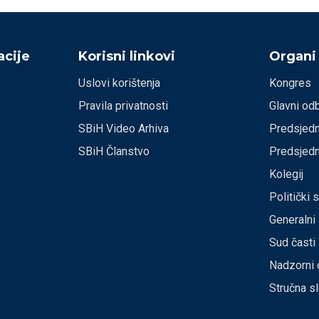
cije
Korisni linkovi
Organi
Uslovi korištenja
Kongres
Pravila privatnosti
Glavni od
SBiH Video Arhiva
Predsjedn
SBiH Članstvo
Predsjedn
Kolegij
Politički 
Generalni
Sud časti
Nadzorni 
Stručna s