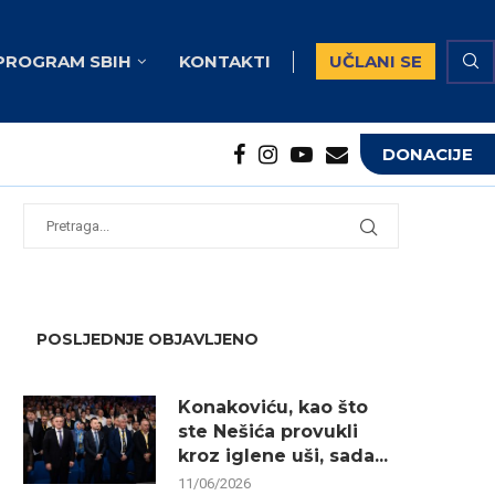
PROGRAM SBIH
KONTAKTI
UČLANI SE
DONACIJE
potrebna...
...
POSLJEDNJE OBJAVLJENO
Konakoviću, kao što
ste Nešića provukli
kroz iglene uši, sada...
11/06/2026