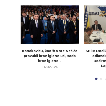
Konakoviću, kao što ste Nešića
SBiH: Dodi
provukli kroz iglene uši, sada
odlazak
kroz iglene...
Bećirov
La
11/06/2026