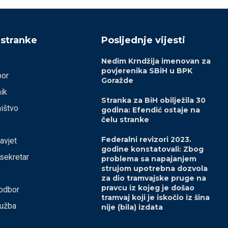
 stranke
Posljednje vijesti
Nedim Krndžija imenovan za
povjerenika SBiH u BPK
bor
Goražde
ik
Stranka za BiH obilježila 30
ištvo
godina: Efendić ostaje na
čelu stranke
Federalni revizori 2023.
savjet
godine konstatovali: Zbog
 sekretar
problema sa napajanjem
strujom upotrebna dozvola
za dio tramvajske pruge na
pravcu iz kojeg je došao
odbor
tramvaj koji je iskočio iz šina
lužba
nije (bila) izdata