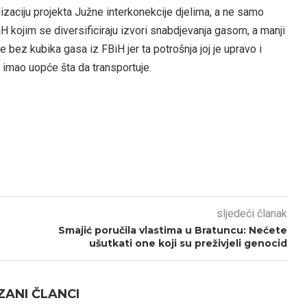
lizaciju projekta Južne interkonekcije djelima, a ne samo
BiH kojim se diversificiraju izvori snabdjevanja gasom, a manji
 bez kubika gasa iz FBiH jer ta potrošnja joj je upravo i
 imao uopće šta da transportuje.
sljedeći članak
Smajić poručila vlastima u Bratuncu: Nećete
ušutkati one koji su preživjeli genocid
ANI ČLANCI