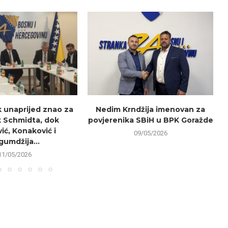
k unaprijed znao za
Nedim Krndžija imenovan za
 Schmidta, dok
povjerenika SBiH u BPK Goražde
r
ić, Konaković i
09/05/2026
gumdžija...
11/05/2026