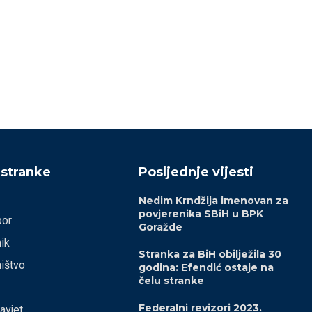
11/04/2026
15/02/2026
 stranke
Posljednje vijesti
Nedim Krndžija imenovan za
povjerenika SBiH u BPK
bor
Goražde
ik
Stranka za BiH obilježila 30
ištvo
godina: Efendić ostaje na
čelu stranke
Federalni revizori 2023.
savjet