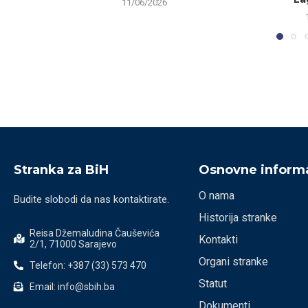
11/06/2026
Stranka za BiH
Osnovne informa
O nama
Budite slobodi da nas kontaktirate.
Historija stranke
Reisa Džemaludina Čauševića
Kontakti
2/1, 71000 Sarajevo
Organi stranke
Telefon: +387 (33) 573 470
Statut
Email: info@sbih.ba
Dokumenti