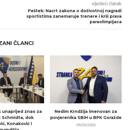
sljedeći članak
Peštek: Nacrt zakona o doživotnoj nagradi
sportistima zanemaruje trenere i krši prava
paraolimpijaca
ANI ČLANCI
k unaprijed znao za
Nedim Krndžija imenovan za
 Schmidta, dok
povjerenika SBiH u BPK Goražde
ić, Konaković i
09/05/2026
gumdžija...