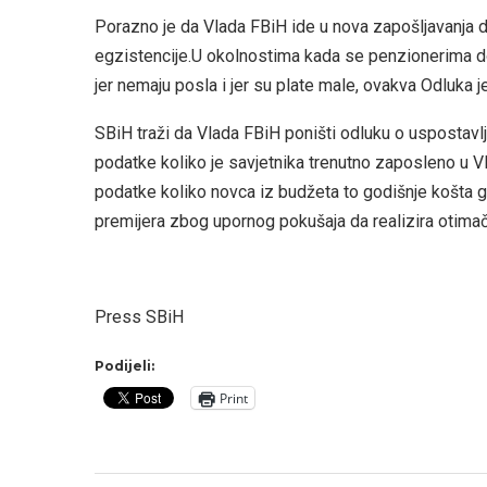
Porazno je da Vlada FBiH ide u nova zapošljavanja d
egzistencije.U okolnostima kada se penzionerima do
jer nemaju posla i jer su plate male, ovakva Odluka j
SBiH traži da Vlada FBiH poništi odluku o uspostavlja
podatke koliko je savjetnika trenutno zaposleno u Vl
podatke koliko novca iz budžeta to godišnje košta 
premijera zbog upornog pokušaja da realizira otima
Press SBiH
Podijeli:
Print