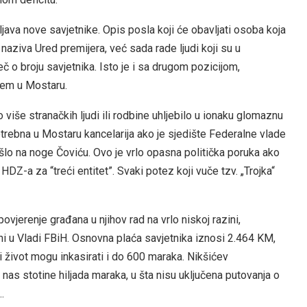
java nove savjetnike. Opis posla koji će obavljati osoba koja
 naziva Ured premijera, već sada rade ljudi koji su u
eč o broju savjetnika. Isto je i sa drugom pozicijom,
tem u Mostaru.
 više stranačkih ljudi ili rodbine uhljebilo u ionaku glomaznu
otrebna u Mostaru kancelarija ako je sjedište Federalne vlade
 išlo na noge Čoviću. Ovo je vrlo opasna politička poruka ako
Z-a za “treći entitet”. Svaki potez koji vuče tzv. „Trojka“
ovjerenje građana u njihov rad na vrlo niskoj razini,
ni u Vladi FBiH. Osnovna plaća savjetnika iznosi 2.464 KM,
 život mogu inkasirati i do 600 maraka. Nikšićev
nas stotine hiljada maraka, u šta nisu uključena putovanja o
…