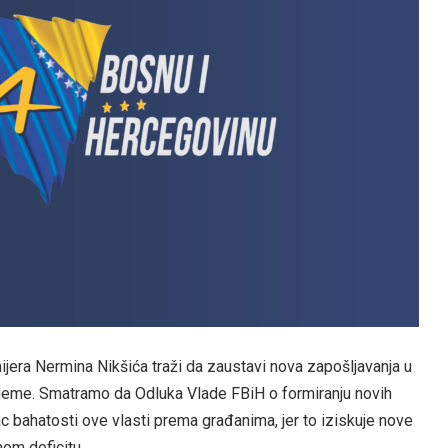
jera Nermina Nikšića traži da zaustavi nova zapošljavanja u
vrijeme. Smatramo da Odluka Vlade FBiH o formiranju novih
c bahatosti ove vlasti prema građanima, jer to iziskuje nove
nom deficitu.