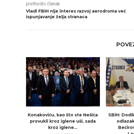
prethodni članak
Vladi FBiH nije interes razvoj aerodroma već
ispunjavanje želja stranaca
POVEZ
Konakoviću, kao što ste Nešića
SBiH: Dodi
provukli kroz iglene uši, sada
odlazak
kroz iglene...
Bećirov
La