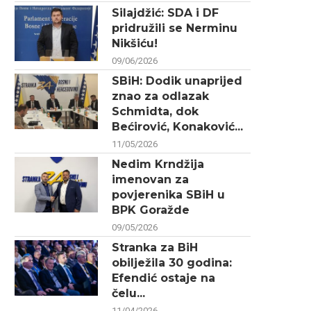
Silajdžić: SDA i DF
pridružili se Nerminu
Nikšiću!
09/06/2026
SBiH: Dodik unaprijed
znao za odlazak
Schmidta, dok
Bećirović, Konaković...
11/05/2026
Nedim Krndžija
imenovan za
povjerenika SBiH u
BPK Goražde
09/05/2026
Stranka za BiH
obilježila 30 godina:
Efendić ostaje na
čelu...
11/04/2026