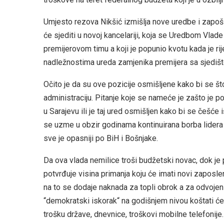
Umjesto rezova Nikšić izmišlja nove uredbe i zapošl
će sjediti u novoj kancelariji, koja se Uredbom Vlade
premijerovom timu a koji je popunio kvotu kada je rij
nadležnostima ureda zamjenika premijera sa sjediš
Očito je da su ove pozicije osmišljene kako bi se što
administraciju. Pitanje koje se nameće je zašto je p
u Sarajevu ili je taj ured osmišljen kako bi se češće
se uzme u obzir godinama kontinuirana borba lidera HD
sve je opasniji po BiH i Bošnjake.
Da ova vlada nemilice troši budžetski novac, dok je p
potvrđuje visina primanja koju će imati novi zaposle
na to se dodaje naknada za topli obrok a za odvojeni
“demokratski iskorak“ na godišnjem nivou koštati će 
trošku države, dnevnice, troškovi mobilne telefonije