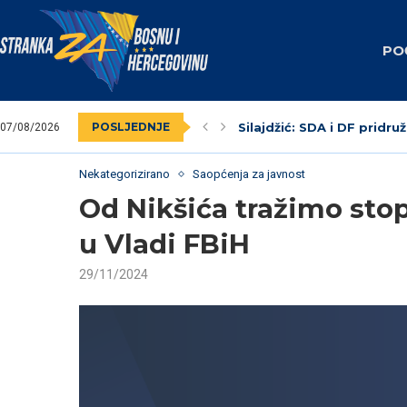
PO
POSLJEDNJE
Silajdžić: SDA i DF pridruž
07/08/2026
SBiH: Dodik unaprijed zna
Nedim Krndžija imenovan
Stranka za BiH obilježila
Federalni revizori 2023.
Unsko-sanski kanton: Na
Livno: Održana izborna o
Izabrano kantonalno ruko
Dva vijećnika u Općinskom
Nekategorizirano
Saopćenja za javnost
Od Nikšića tražimo stop
u Vladi FBiH
29/11/2024