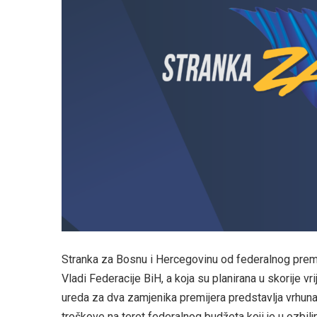
Stranka za Bosnu i Hercegovinu od federalnog premi
Vladi Federacije BiH, a koja su planirana u skorije 
ureda za dva zamjenika premijera predstavlja vrhuna
troškove na teret federalnog budžeta koji je u ozbilj