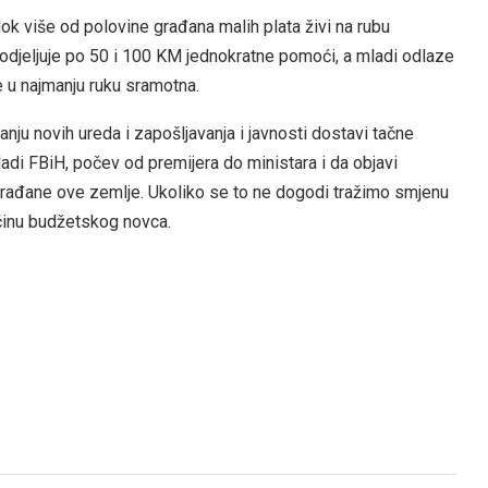
ok više od polovine građana malih plata živi na rubu
djeljuje po 50 i 100 KM jednokratne pomoći, a mladi odlaze
e u najmanju ruku sramotna.
nju novih ureda i zapošljavanja i javnosti dostavi tačne
adi FBiH, počev od premijera do ministara i da objavi
građane ove zemlje. Ukoliko se to ne dogodi tražimo smjenu
činu budžetskog novca.