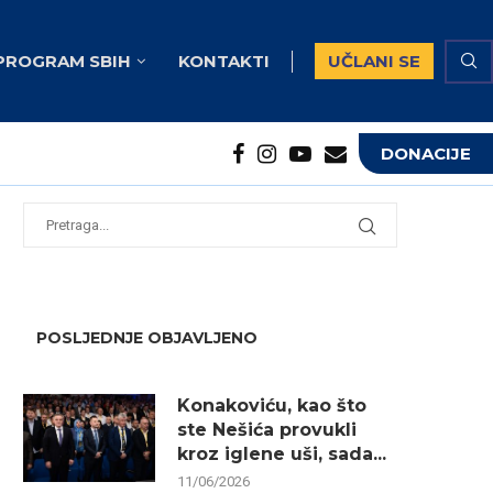
PROGRAM SBIH
KONTAKTI
UČLANI SE
DONACIJE
potrebna...
...
POSLJEDNJE OBJAVLJENO
Konakoviću, kao što
ste Nešića provukli
kroz iglene uši, sada...
11/06/2026