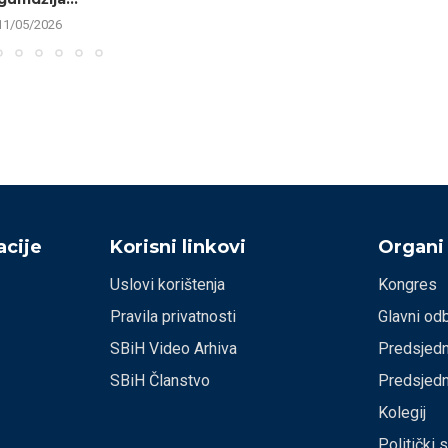
11/05/2026
cije
Korisni linkovi
Organi
Uslovi korištenja
Kongres
Pravila privatnosti
Glavni od
SBiH Video Arhiva
Predsjedn
SBiH Članstvo
Predsjedn
Kolegij
Politički 