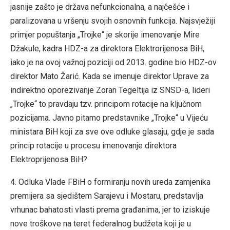
jasnije zašto je država nefunkcionalna, a najčešće i
paralizovana u vršenju svojih osnovnih funkcija. Najsvježiji
primjer popuštanja „Trojke“ je skorije imenovanje Mire
Džakule, kadra HDZ-a za direktora Elektrorijenosa BiH,
iako je na ovoj važnoj poziciji od 2013. godine bio HDZ-ov
direktor Mato Žarić. Kada se imenuje direktor Uprave za
indirektno oporezivanje Zoran Tegeltija iz SNSD-a, lideri
„Trojke“ to pravdaju tzv. principom rotacije na ključnom
pozicijama. Javno pitamo predstavnike „Trojke“ u Vijeću
ministara BiH koji za sve ove odluke glasaju, gdje je sada
princip rotacije u procesu imenovanje direktora
Elektroprijenosa BiH?
4. Odluka Vlade FBiH o formiranju novih ureda zamjenika
premijera sa sjedištem Sarajevu i Mostaru, predstavlja
vrhunac bahatosti vlasti prema građanima, jer to iziskuje
nove troškove na teret federalnog budžeta koji je u