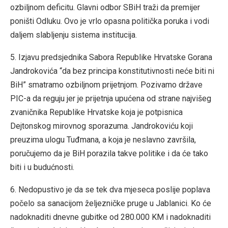
ozbiljnom deficitu. Glavni odbor SBiH traži da premijer
poništi Odluku. Ovo je vrlo opasna politička poruka i vodi
daljem slabljenju sistema institucija.
5. Izjavu predsjednika Sabora Republike Hrvatske Gorana
Jandrokovića “da bez principa konstitutivnosti neće biti ni
BiH” smatramo ozbiljnom prijetnjom. Pozivamo države
PIC-a da reguju jer je prijetnja upućena od strane najvišeg
zvaničnika Republike Hrvatske koja je potpisnica
Dejtonskog mirovnog sporazuma. Jandrokoviću koji
preuzima ulogu Tuđmana, a koja je neslavno završila,
poručujemo da je BiH porazila takve politike i da će tako
biti i u budućnosti.
6. Nedopustivo je da se tek dva mjeseca poslije poplava
počelo sa sanacijom željezničke pruge u Jablanici. Ko će
nadoknaditi dnevne gubitke od 280.000 KM i nadoknaditi