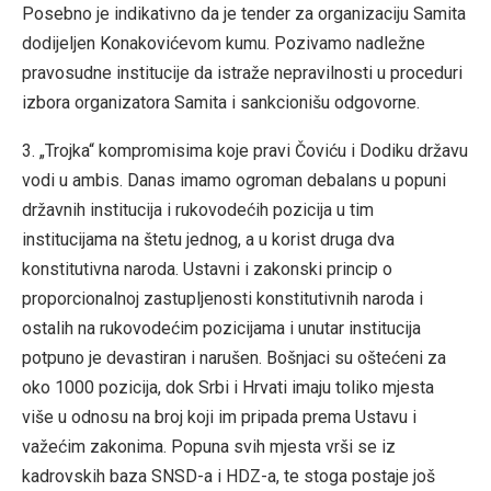
Posebno je indikativno da je tender za organizaciju Samita
dodijeljen Konakovićevom kumu. Pozivamo nadležne
pravosudne institucije da istraže nepravilnosti u proceduri
izbora organizatora Samita i sankcionišu odgovorne.
3. „Trojka“ kompromisima koje pravi Čoviću i Dodiku državu
vodi u ambis. Danas imamo ogroman debalans u popuni
državnih institucija i rukovodećih pozicija u tim
institucijama na štetu jednog, a u korist druga dva
konstitutivna naroda. Ustavni i zakonski princip o
proporcionalnoj zastupljenosti konstitutivnih naroda i
ostalih na rukovodećim pozicijama i unutar institucija
potpuno je devastiran i narušen. Bošnjaci su oštećeni za
oko 1000 pozicija, dok Srbi i Hrvati imaju toliko mjesta
više u odnosu na broj koji im pripada prema Ustavu i
važećim zakonima. Popuna svih mjesta vrši se iz
kadrovskih baza SNSD-a i HDZ-a, te stoga postaje još