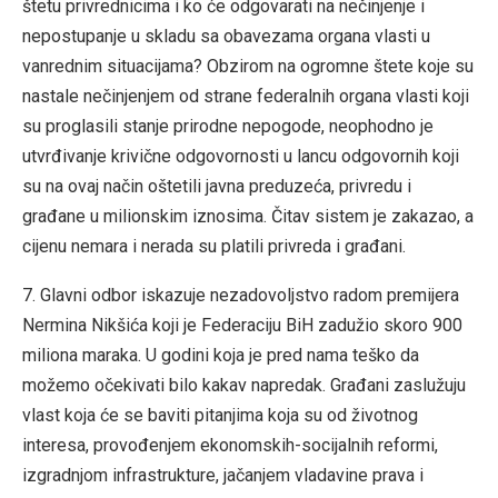
štetu privrednicima i ko će odgovarati na nečinjenje i
nepostupanje u skladu sa obavezama organa vlasti u
vanrednim situacijama? Obzirom na ogromne štete koje su
nastale nečinjenjem od strane federalnih organa vlasti koji
su proglasili stanje prirodne nepogode, neophodno je
utvrđivanje krivične odgovornosti u lancu odgovornih koji
su na ovaj način oštetili javna preduzeća, privredu i
građane u milionskim iznosima. Čitav sistem je zakazao, a
cijenu nemara i nerada su platili privreda i građani.
7. Glavni odbor iskazuje nezadovoljstvo radom premijera
Nermina Nikšića koji je Federaciju BiH zadužio skoro 900
miliona maraka. U godini koja je pred nama teško da
možemo očekivati bilo kakav napredak. Građani zaslužuju
vlast koja će se baviti pitanjima koja su od životnog
interesa, provođenjem ekonomskih-socijalnih reformi,
izgradnjom infrastrukture, jačanjem vladavine prava i