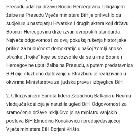
Presudu udar na državu Bosnu Hercegovinu. Ulaganjem
žalbe na Presudu Vijeće ministara BiH je prihvatilo da
sudjeluje u nastojanju Hrvatske i drugih aktera koji državu
Bosnu i Hercegovinu drže izvan evropskih standarda.
Najveća odgovornost za ovaj pokušaj rušenja historijske
prilike za budućnost demokratije u našoj zemlji snose
stranke „Trojke“ koje su dozvolile da se u ime Bosne i
Hercegovine uputi žalba na Presudu, a putem predstavnica
BiH čije službeno djelovanje u Strazburu je realizivano u
okvirima Ministarstva za ljudska prava i izbjeglice BiH.
2. Otkazivanjem Samita lidera Zapadnog Balkana u Neumu
vladajuća koalicija je narušila ugled BiH. Odgovornost za
sramoćenje države isključivo je na ministru vanjskih
poslova BiH Elmedinu Konakoviću i predsjedavajućoj
Vijeća ministara BiH Borjani Krišto.