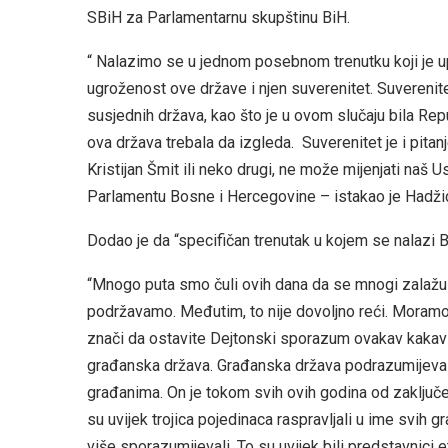
SBiH za Parlamentarnu skupštinu BiH.
“ Nalazimo se u jednom posebnom trenutku koji je up
ugroženost ove države i njen suverenitet. Suverenit
susjednih država, kao što je u ovom slučaju bila Re
ova država trebala da izgleda. Suverenitet je i pitan
Kristijan Šmit ili neko drugi, ne može mijenjati naš U
Parlamentu Bosne i Hercegovine – istakao je Hadži
Dodao je da “specifičan trenutak u kojem se nalazi B
“Mnogo puta smo čuli ovih dana da se mnogi zalažu
podržavamo. Međutim, to nije dovoljno reći. Moramo
znači da ostavite Dejtonski sporazum ovakav kakav 
građanska država. Građanska država podrazumijeva 
građanima. On je tokom svih ovih godina od zaključ
su uvijek trojica pojedinaca raspravljali u ime svih gr
više sporazumijevali. To su uvijek bili predstavnici e