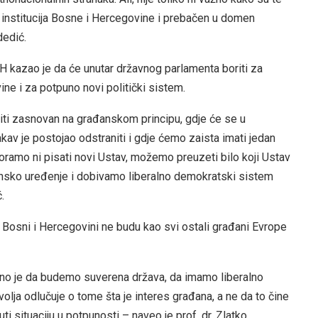
iz institucija Bosne i Hercegovine i prebačen u domen
dedić.
iH kazao je da će unutar državnog parlamenta boriti za
ine i za potpuno novi politički sistem.
iti zasnovan na građanskom principu, gdje će se u
kav je postojao odstraniti i gdje ćemo zaista imati jedan
oramo ni pisati novi Ustav, možemo preuzeti bilo koji Ustav
ansko uređenje i dobivamo liberalno demokratski sistem
.
 Bosni i Hercegovini ne budu kao svi ostali građani Evrope
itno je da budemo suverena država, da imamo liberalno
olja odlučuje o tome šta je interes građana, a ne da to čine
ti situaciju u potpunosti – naveo je prof. dr. Zlatko