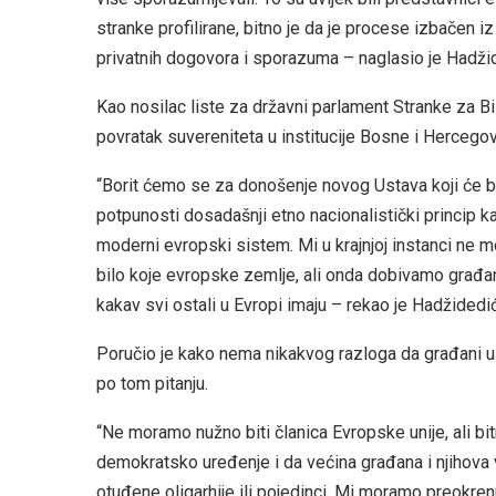
stranke profilirane, bitno je da je procese izbačen 
privatnih dogovora i sporazuma – naglasio je Hadži
Kao nosilac liste za državni parlament Stranke za B
povratak suvereniteta u institucije Bosne i Hercegov
“Borit ćemo se za donošenje novog Ustava koji će b
potpunosti dosadašnji etno nacionalistički princip ka
moderni evropski sistem. Mi u krajnjoj instanci ne m
bilo koje evropske zemlje, ali onda dobivamo građ
kakav svi ostali u Evropi imaju – rekao je Hadžidedić
Poručio je kako nema nikakvog razloga da građani u
po tom pitanju.
“Ne moramo nužno biti članica Evropske unije, ali b
demokratsko uređenje i da većina građana i njihova v
otuđene oligarhije ili pojedinci. Mi moramo preokrenu