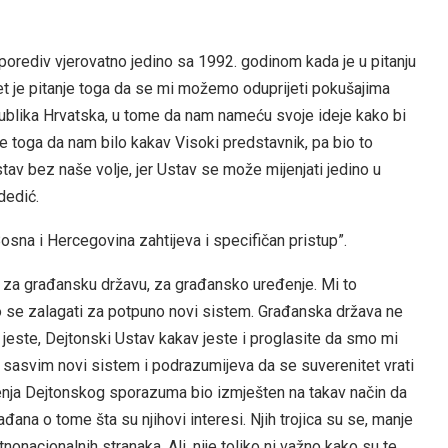
orediv vjerovatno jedino sa 1992. godinom kada je u pitanju
et je pitanje toga da se mi možemo oduprijeti pokušajima
publika Hrvatska, u tome da nam nameću svoje ideje kako bi
je toga da nam bilo kakav Visoki predstavnik, pa bio to
stav bez naše volje, jer Ustav se može mijenjati jedino u
dedić.
osna i Hercegovina zahtijeva i specifičan pristup”.
 za građansku državu, za građansko uređenje. Mi to
 se zalagati za potpuno novi sistem. Građanska država ne
jeste, Dejtonski Ustav kakav jeste i proglasite da smo mi
sasvim novi sistem i podrazumijeva da se suverenitet vrati
enja Dejtonskog sporazuma bio izmješten na takav način da
ađana o tome šta su njihovi interesi. Njih trojica su se, manje
tnonacionalnih stranaka. Ali, nije toliko ni važno kako su te