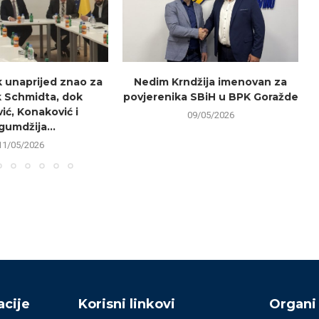
k unaprijed znao za
Nedim Krndžija imenovan za
 Schmidta, dok
povjerenika SBiH u BPK Goražde
r
ić, Konaković i
09/05/2026
gumdžija...
11/05/2026
cije
Korisni linkovi
Organi