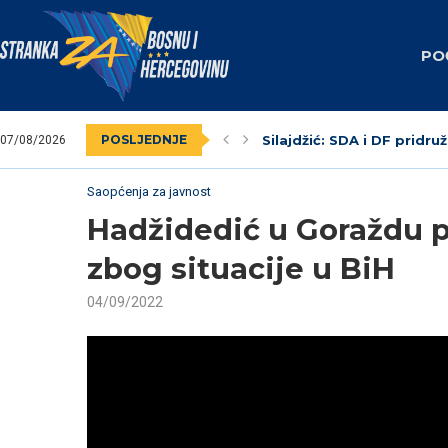
PO
POSLJEDNJE
Silajdžić: SDA i DF pridruž
07/08/2026
SBiH: Dodik unaprijed zna
Nedim Krndžija imenovan
Stranka za BiH obilježila
Federalni revizori 2023.
Unsko-sanski kanton: Na
Livno: Održana izborna o
Izabrano kantonalno ruko
Dva vijećnika u Općinskom
Saopćenja za javnost
Hadžidedić u Goraždu p
zbog situacije u BiH
04/09/2022