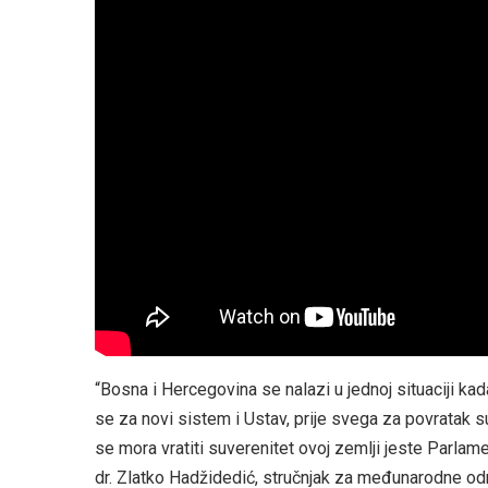
“Bosna i Hercegovina se nalazi u jednoj situaciji kad
se za novi sistem i Ustav, prije svega za povratak suv
se mora vratiti suverenitet ovoj zemlji jeste Parla
dr. Zlatko Hadžidedić, stručnjak za međunarodne odnos