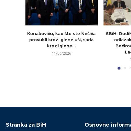
Konakoviću, kao što ste Nešića
SBiH: Dodi
provukli kroz iglene uši, sada
odlazak
kroz iglene...
Bećirov
La
11/06/2026
Stranka za BiH
Osnovne informa