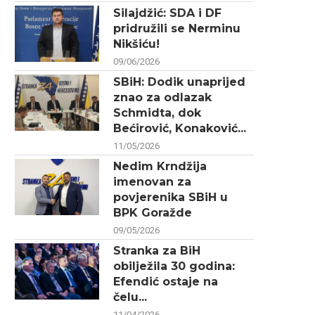
Silajdžić: SDA i DF
pridružili se Nerminu
Nikšiću!
09/06/2026
SBiH: Dodik unaprijed
znao za odlazak
Schmidta, dok
Bećirović, Konaković...
11/05/2026
Nedim Krndžija
imenovan za
povjerenika SBiH u
BPK Goražde
09/05/2026
Stranka za BiH
obilježila 30 godina:
Efendić ostaje na
čelu...
11/04/2026