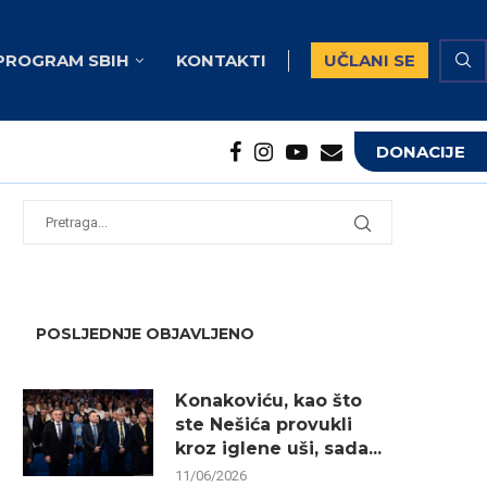
PROGRAM SBIH
KONTAKTI
UČLANI SE
DONACIJE
potrebna...
...
POSLJEDNJE OBJAVLJENO
Konakoviću, kao što
ste Nešića provukli
kroz iglene uši, sada...
11/06/2026