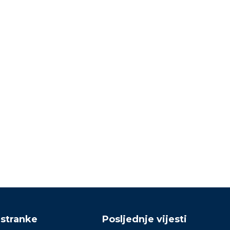
Izabrano kantonalno
Nemoćni Bećirović i Ko
ukovodstvo Asocijacije mladih i
08/02/2026
žena SBiH ZDK
15/02/2026
 stranke
Posljednje vijesti