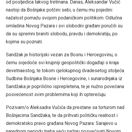
od posljedica takvog tretmana. Danas, Aleksandar Vučić
nastoji da Bošnjake potčini sebi, u čemu mu pojedini
nažalost pomažu svojom podaničkom politikom. Odlučna
omladina Novog Pazara i svi slobodni građani poručili su
da su spremni braniti slobodu, pravdu i demokratiju, po
kojima su poznati.
Sandžak je historijski vezan za Bosnu i Hercegovinu, o
čemu svjedoče svi krupniji geopolitički događaji s kraja
devetnaestog, te tokom cjelokupnog dvadesetog stoljeća.
Sudbina Bošnjaka Bosne i Hercegovine, i sunarodnjaka iz
Sandžaka je poprilično isprepletena, te je nužno povećana
posvećenost svim problemima koji ih opterećuju.
Pozivam/o Aleksadra Vučića da prestane sa torturom nad
Bošnjacima Sandžaka, te da prihvati političku realnost i
demokratsko pravo građana Novog Pazara. Sarajevo u
narednom periodu treba veću pažnju posvećivati Novom