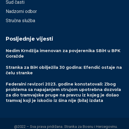
Sud časti
Nadzorni odbor
Stručna služba
Posljednje vijesti
Nedim Krndžija imenovan za povjerenika SBiH u BPK
Goražde
Stranka za BiH obilježila 30 godina: Efendić ostaje na
čelu stranke
Federalni revizori 2023. godine konstatovali: Zbog
problema sa napajanjem strujom upotrebna dozvola
za dio tramvajske pruge na pravcu iz kojeg je došao
tramvaj koji je iskočio iz šina nije (bila) izdata
@2022 – Sva prava pridržana. Stranka za Bosnu i Hercegovinu.