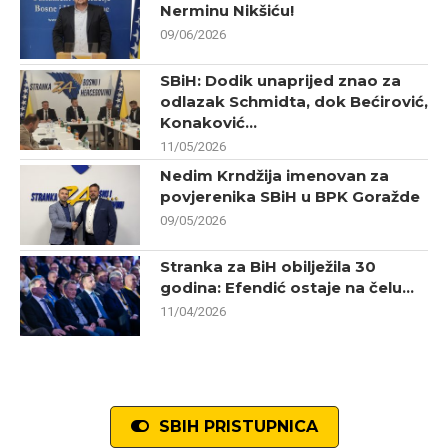
Nerminu Nikšiću!
09/06/2026
SBiH: Dodik unaprijed znao za
odlazak Schmidta, dok Bećirović,
Konaković...
11/05/2026
Nedim Krndžija imenovan za
povjerenika SBiH u BPK Goražde
09/05/2026
Stranka za BiH obilježila 30
godina: Efendić ostaje na čelu...
11/04/2026
SBIH PRISTUPNICA