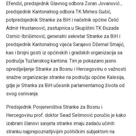
Efendić, predsjednik Glavnog odbora Zoran Jovanović ,
predsjednik Kantonalnog odbora TK Mirnes Gušić,
potpredsjednik Stranke za BiH i načelnik općine Čelić
Admir Hrustanović, zastupnica u Skupštini TK Đuzada
Osmić-Ibrišimović, generalni sekretar Stranke za BiH i
predsjednik Kantonalnog vijeća Sarajevo Džemal Smajić,
kao i brojni gosti iz općinskih i gradskih organizacija sa
područja Tuzlanskog kantona. Tim je pokazano jasno
opredijeljenje Stranke za Bosnu i Hercegovinu o važnosti
snažne organizacije stranke na području općine Kalesija,
gdje je Stranka za BiH učesnik parlamentarnog života od
svog osnivanja.
Predsjednik Povjereništva Stranke za Bosnu i
Hercegovinu prof. doktor Sead Selimović poručio je kako
izabrani članovi savjeta stranke imaju zadaću učiniti
stranku najprepoznatljivijim političkim subjektom na