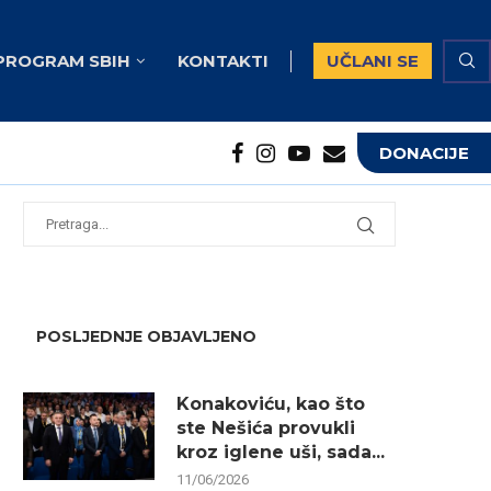
PROGRAM SBIH
KONTAKTI
UČLANI SE
DONACIJE
potrebna...
...
POSLJEDNJE OBJAVLJENO
Konakoviću, kao što
ste Nešića provukli
kroz iglene uši, sada...
11/06/2026