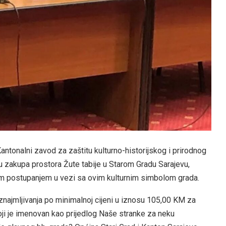
tonalni zavod za zaštitu kulturno-historijskog i prirodnog
lu zakupa prostora Žute tabije u Starom Gradu Sarajevu,
im postupanjem u vezi sa ovim kulturnim simbolom grada.
iznajmljivanja po minimalnoj cijeni u iznosu 105,00 KM za
oji je imenovan kao prijedlog Naše stranke za neku