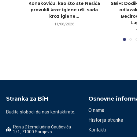
Konakoviću, kao što ste Nešića
SBiH: Dodi
provukli kroz iglene uši, sada
odlazak
kroz iglene...
Bećirov
La
11/06/2026
Stranka za BiH
Osnovne informa
O nama
Budite slobodi da nas kontaktirate.
Historija stranke
Reisa Džemaludina Čauševića
Kontakti
2/1, 71000 Sarajevo