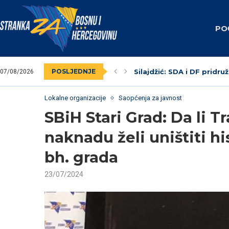
PO
POSLJEDNJE
Silajdžić: SDA i DF pridruž
07/08/2026
SBiH: Dodik unaprijed zna
Nedim Krndžija imenovan
Stranka za BiH obilježila
Federalni revizori 2023.
Unsko-sanski kanton: Na
Livno: Održana izborna o
Izabrano kantonalno ruko
Dva vijećnika u Općinskom
Lokalne organizacije
Saopćenja za javnost
SBiH Stari Grad: Da li T
naknadu želi uništiti h
bh. grada
23/07/2024