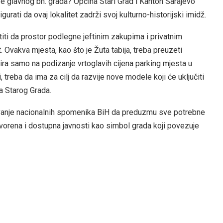
eđe glavnog bh. grada? Općina Stari Grad i Kanton Sarajevo
gurati da ovaj lokalitet zadrži svoj kulturno-historijski imidž.
titi da prostor podlegne jeftinim zakupima i privatnim
 Ovakva mjesta, kao što je Žuta tabija, treba preuzeti
a samo na podizanje vrtoglavih cijena parking mjesta u
, treba da ima za cilj da razvije nove modele koji će uključiti
đa Starog Grada.
čuvanje nacionalnih spomenika BiH da preduzmu sve potrebne
tvorena i dostupna javnosti kao simbol grada koji povezuje