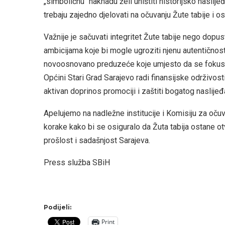
„simboličnu“ naknadu želi uništiti historijsko naslij
trebaju zajedno djelovati na očuvanju Žute tabije i osi
Važnije je sačuvati integritet Žute tabije nego dopus
ambicijama koje bi mogle ugroziti njenu autentičnost.
novoosnovano preduzeće koje umjesto da se fokusir
Općini Stari Grad Sarajevo radi finansijske održivosti
aktivan doprinos promociji i zaštiti bogatog naslije
Apelujemo na nadležne institucije i Komisiju za o
korake kako bi se osiguralo da Žuta tabija ostane o
prošlost i sadašnjost Sarajeva.
Press služba SBiH
Podijeli:
Print