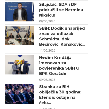
Silajdžić: SDA i DF
pridružili se Nerminu
Nikšiću!
09/06/2026
SBiH: Dodik unaprijed
znao za odlazak
Schmidta, dok
Bećirović, Konaković...
11/05/2026
Nedim Krndžija
imenovan za
povjerenika SBiH u
BPK Goražde
09/05/2026
Stranka za BiH
obilježila 30 godina:
Efendić ostaje na
čelu...
11/04/2026