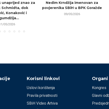
k unaprijed znao za
Nedim Krndžija imenovan za
 Schmidta, dok
povjerenika SBiH u BPK Goražde
r
ić, Konaković i
09/05/2026
gumdžija...
11/05/2026
cije
Korisni linkovi
Organi
Uslovi korištenja
Kongres
Pravila privatnosti
Glavni od
SBiH Video Arhiva
Predsjedn