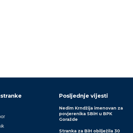
Izabrano kantonalno
Nemoćni Bećirović i Ko
ukovodstvo Asocijacije mladih i
08/02/2026
žena SBiH ZDK
15/02/2026
 stranke
Posljednje vijesti
Nedim Krndžija imenovan za
povjerenika SBiH u BPK
bor
Goražde
ik
Stranka za BiH obilježila 30