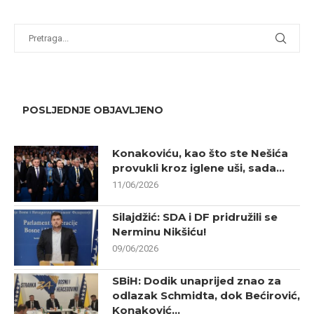
POSLJEDNJE OBJAVLJENO
Konakoviću, kao što ste Nešića
provukli kroz iglene uši, sada...
11/06/2026
Silajdžić: SDA i DF pridružili se
Nerminu Nikšiću!
09/06/2026
SBiH: Dodik unaprijed znao za
odlazak Schmidta, dok Bećirović,
Konaković...