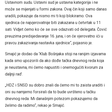
Ustavnom sudu. Ustavni sud je ustavna kategorija i ne
može se mijenjati u formi zakona. Ovaj čin koji samo danas
uradili, pokazuje da nismo mi ti koji blokiramo. Ova
sjednica će najvjerovatnije biti zakazana u četvrtak u 11
sati. Vidjet ćemo ko će se sve odazvati od delegata. Čović
preuzima predsjedavanje 16. juna, i on će vjerovatno ići u
pravcu zakazivanja nastavka sjednice“, pojasnio je.
Smajić je dodao da ‘Klub Bošnjaka stoji na ranijim izjavama
kada smo upozorili da ako dođe tačka dnevnog reda koja
je neustavna, mi ćemo napustiti i onemogućiti kvorum za
daljnji rad’.
„HDZ i SNSD su dobro znali da ćemo mi to zaista uraditi i
oni su namjerno forsirali da to bude uvršteno u tačku
dnevnog reda. Mi današnjim potezom pokazujemo da
želimo da radimo“, rekao je Smajić.