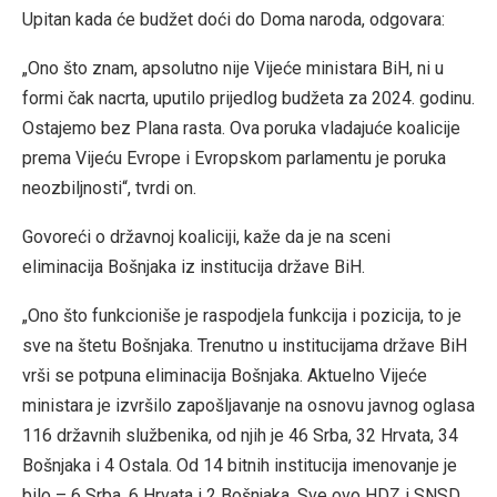
Upitan kada će budžet doći do Doma naroda, odgovara:
„Ono što znam, apsolutno nije Vijeće ministara BiH, ni u
formi čak nacrta, uputilo prijedlog budžeta za 2024. godinu.
Ostajemo bez Plana rasta. Ova poruka vladajuće koalicije
prema Vijeću Evrope i Evropskom parlamentu je poruka
neozbiljnosti“, tvrdi on.
Govoreći o državnoj koaliciji, kaže da je na sceni
eliminacija Bošnjaka iz institucija države BiH.
„Ono što funkcioniše je raspodjela funkcija i pozicija, to je
sve na štetu Bošnjaka. Trenutno u institucijama države BiH
vrši se potpuna eliminacija Bošnjaka. Aktuelno Vijeće
ministara je izvršilo zapošljavanje na osnovu javnog oglasa
116 državnih službenika, od njih je 46 Srba, 32 Hrvata, 34
Bošnjaka i 4 Ostala. Od 14 bitnih institucija imenovanje je
bilo – 6 Srba, 6 Hrvata i 2 Bošnjaka. Sve ovo HDZ i SNSD