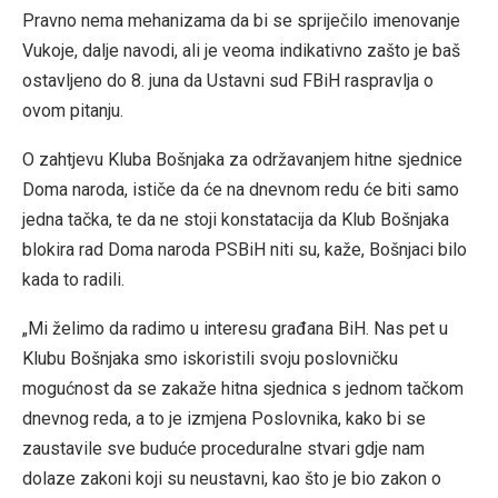
Pravno nema mehanizama da bi se spriječilo imenovanje
Vukoje, dalje navodi, ali je veoma indikativno zašto je baš
ostavljeno do 8. juna da Ustavni sud FBiH raspravlja o
ovom pitanju.
O zahtjevu Kluba Bošnjaka za održavanjem hitne sjednice
Doma naroda, ističe da će na dnevnom redu će biti samo
jedna tačka, te da ne stoji konstatacija da Klub Bošnjaka
blokira rad Doma naroda PSBiH niti su, kaže, Bošnjaci bilo
kada to radili.
„Mi želimo da radimo u interesu građana BiH. Nas pet u
Klubu Bošnjaka smo iskoristili svoju poslovničku
mogućnost da se zakaže hitna sjednica s jednom tačkom
dnevnog reda, a to je izmjena Poslovnika, kako bi se
zaustavile sve buduće proceduralne stvari gdje nam
dolaze zakoni koji su neustavni, kao što je bio zakon o