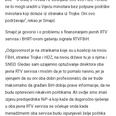
ne bi mogli uraditi u Vijeću ministara bez potpune podrške
ministara koji dolaze iz stranaka iz Trojke. Oni ovo
podržavaju“, rekao je Smajić.
Smajić je govorio i o problemu s finansiranjem javnih RTV
servisa i BHRT-ovom gašenju signala RTVFBiH.
„Odgovornost je na strankama koje su u koaliciji na nivou
FBiH, stranke Trojke i HDZ, na nivou države tu je s njima i
SNSD. Gledao sam uzajamno optuživanje direktora oba
javna RTV servisa i mislim da je to pomalo naivno, jer ja
vjerujem da su oni oba dobri profesionalci, da se trude
maksimalno da građani BiH dobiju prave informacije, da ne
budu opterećeni nikakvim politikama. Ali ovdje smo imali
izjavu predsjednika NiP-a koji kaže da dugoročno rješenje
u oba javna RTV servisa se očekuje onda kada
menadžmenti oba servisa budu ispunjavali želje politika