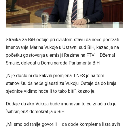
Stranka za BiH ostaje pri čvrstom stavu da neće podržati
imenovanje Marina Vukoje u Ustavni sud BiH, kazao je na
početku gostovanja u emisiji Rezime na FTV – Džemal
Smajić, delegat u Domu naroda Parlamenta BiH.
„Nije došlo ni do kakvih promjena. I NES je na tom
stanovištu da neće glasati za Vukoju. Ostaje da do kraja
sjednice vidimo hoće li to tako biti“, kazao je.
Dodaje da ako Vukoja bude imenovan to će značiti da je
‘sahranjena’ demokratija u BiH.
„Mi smo od ranije govorili – da dođe kompletna lista svih