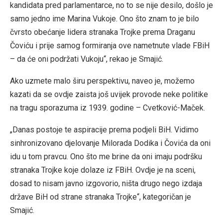
kandidata pred parlamentarce, no to se nije desilo, došlo je
samo jedno ime Marina Vukoje. Ono što znam to je bilo
čvrsto obećanje lidera stranaka Trojke prema Draganu
Čoviću i prije samog formiranja ove nametnute vlade FBiH
– da će oni podržati Vukoju“, rekao je Smajić.
Ako uzmete malo širu perspektivu, naveo je, možemo
kazati da se ovdje zaista još uvijek provode neke politike
na tragu sporazuma iz 1939. godine – Cvetković-Maček.
„Danas postoje te aspiracije prema podjeli BiH. Vidimo
sinhronizovano djelovanje Milorada Dodika i Čovića da oni
idu u tom pravcu. Ono što me brine da oni imaju podršku
stranaka Trojke koje dolaze iz FBiH. Ovdje je na sceni,
dosad to nisam javno izgovorio, ništa drugo nego izdaja
države BiH od strane stranaka Trojke“, kategoričan je
Smajić.