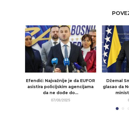
POVEZ
Efendić: Najvažnije je da EUFOR
Džemal Sm
asistira policijskim agencijama
glasao da 
da ne dođe do...
minist
07/03/2025