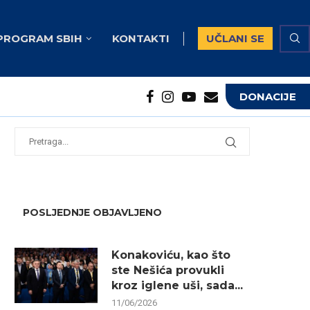
PROGRAM SBIH
KONTAKTI
UČLANI SE
DONACIJE
potrebna...
...
POSLJEDNJE OBJAVLJENO
Konakoviću, kao što
ste Nešića provukli
kroz iglene uši, sada...
11/06/2026