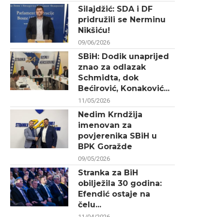
Silajdžić: SDA i DF
pridružili se Nerminu
Nikšiću!
09/06/2026
SBiH: Dodik unaprijed
znao za odlazak
Schmidta, dok
Bećirović, Konaković...
11/05/2026
Nedim Krndžija
imenovan za
povjerenika SBiH u
BPK Goražde
09/05/2026
Stranka za BiH
obilježila 30 godina:
Efendić ostaje na
čelu...
11/04/2026