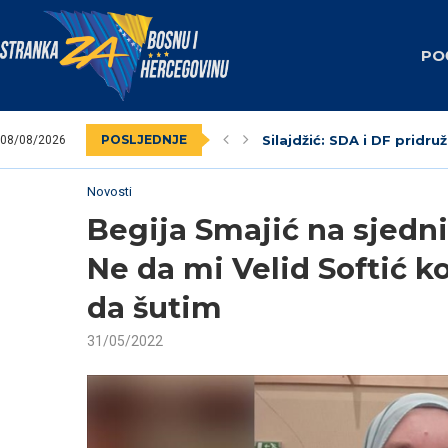
PO
POSLJEDNJE
Silajdžić: SDA i DF pridruž
08/08/2026
SBiH: Dodik unaprijed zna
Nedim Krndžija imenovan
Stranka za BiH obilježila
Federalni revizori 2023.
Unsko-sanski kanton: Na
Livno: Održana izborna o
Izabrano kantonalno ruko
Dva vijećnika u Općinskom
Novosti
Begija Smajić na sjedni
Ne da mi Velid Softić ko
da šutim
31/05/2022