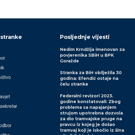
 stranke
Posljednje vijesti
Nedim Krndžija imenovan za
povjerenika SBiH u BPK
bor
Goražde
ik
Stranka za BiH obilježila 30
ištvo
godina: Efendić ostaje na
čelu stranke
Federalni revizori 2023.
savjet
godine konstatovali: Zbog
 sekretar
problema sa napajanjem
strujom upotrebna dozvola
za dio tramvajske pruge na
pravcu iz kojeg je došao
odbor
tramvaj koji je iskočio iz šina