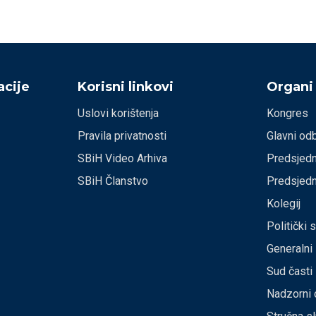
cije
Korisni linkovi
Organi
Uslovi korištenja
Kongres
Pravila privatnosti
Glavni od
SBiH Video Arhiva
Predsjedn
SBiH Članstvo
Predsjedn
Kolegij
Politički 
Generalni
Sud časti
Nadzorni 