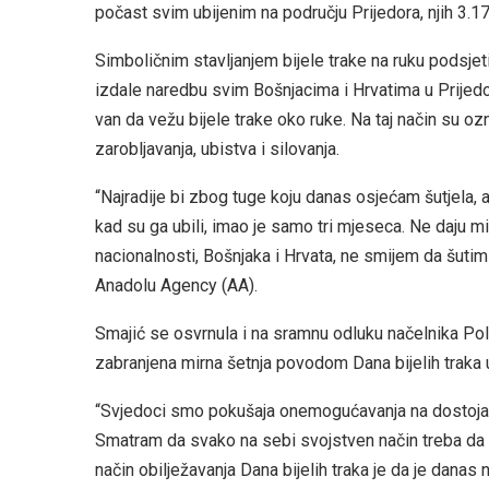
počast svim ubijenim na području Prijedora, njih 3.17
Simboličnim stavljanjem bijele trake na ruku podsjet
izdale naredbu svim Bošnjacima i Hrvatima u Prijedo
van da vežu bijele trake oko ruke. Na taj način su 
zarobljavanja, ubistva i silovanja.
“Najradije bi zbog tuge koju danas osjećam šutjela, a
kad su ga ubili, imao je samo tri mjeseca. Ne daju mi
nacionalnosti, Bošnjaka i Hrvata, ne smijem da šutim 
Anadolu Agency (AA).
Smajić se osvrnula i na sramnu odluku načelnika Poli
zabranjena mirna šetnja povodom Dana bijelih traka 
“Svjedoci smo pokušaja onemogućavanja na dostojanst
Smatram da svako na sebi svojstven način treba da su
način obilježavanja Dana bijelih traka je da je danas 