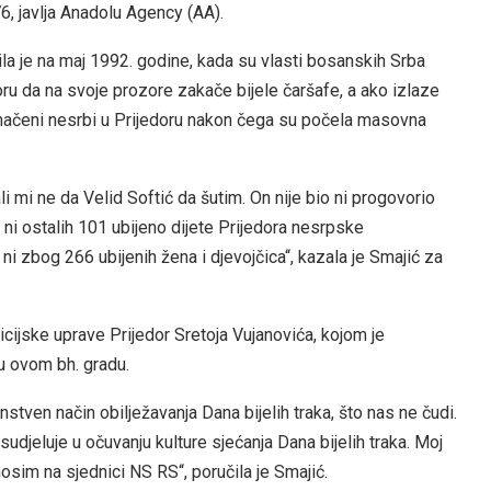
6, javlja Anadolu Agency (AA).
ila je na maj 1992. godine, kada su vlasti bosanskih Srba
ru da na svoje prozore zakače bijele čaršafe, a ako izlaze
označeni nesrbi u Prijedoru nakon čega su počela masovna
li mi ne da Velid Softić da šutim. On nije bio ni progovorio
 ni ostalih 101 ubijeno dijete Prijedora nesrpske
ni zbog 266 ubijenih žena i djevojčica“, kazala je Smajić za
cijske uprave Prijedor Sretoja Vujanovića, kojom je
u ovom bh. gradu.
ven način obilježavanja Dana bijelih traka, što nas ne čudi.
djeluje u očuvanju kulture sjećanja Dana bijelih traka. Moj
nosim na sjednici NS RS“, poručila je Smajić.