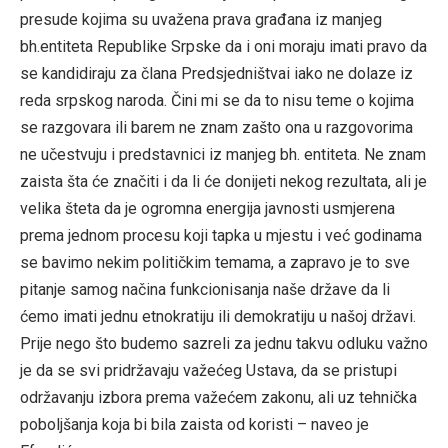
presude kojima su uvažena prava građana iz manjeg
bh.entiteta Republike Srpske da i oni moraju imati pravo da
se kandidiraju za člana Predsjedništvai iako ne dolaze iz
reda srpskog naroda. Čini mi se da to nisu teme o kojima
se razgovara ili barem ne znam zašto ona u razgovorima
ne učestvuju i predstavnici iz manjeg bh. entiteta. Ne znam
zaista šta će značiti i da li će donijeti nekog rezultata, ali je
velika šteta da je ogromna energija javnosti usmjerena
prema jednom procesu koji tapka u mjestu i već godinama
se bavimo nekim političkim temama, a zapravo je to sve
pitanje samog načina funkcionisanja naše države da li
ćemo imati jednu etnokratiju ili demokratiju u našoj državi.
Prije nego što budemo sazreli za jednu takvu odluku važno
je da se svi pridržavaju važećeg Ustava, da se pristupi
održavanju izbora prema važećem zakonu, ali uz tehnička
poboljšanja koja bi bila zaista od koristi – naveo je