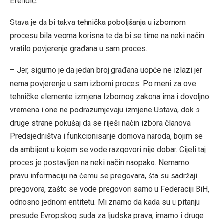
Efendić.
Stava je da bi takva tehnička poboljšanja u izbornom
procesu bila veoma korisna te da bi se time na neki način
vratilo povjerenje građana u sam proces.
– Jer, sigurno je da jedan broj građana uopće ne izlazi jer
nema povjerenje u sam izborni proces. Po meni za ove
tehničke elemente izmjena Izbornog zakona ima i dovoljno
vremena i one ne podrazumjevaju izmjene Ustava, dok s
druge strane pokušaj da se riješi način izbora članova
Predsjedništva i funkcionisanje domova naroda, bojim se
da ambijent u kojem se vode razgovori nije dobar. Cijeli taj
proces je postavljen na neki način naopako. Nemamo
pravu informaciju na čemu se pregovara, šta su sadržaji
pregovora, zašto se vode pregovori samo u Federaciji BiH,
odnosno jednom entitetu. Mi znamo da kada su u pitanju
presude Evropskog suda za ljudska prava, imamo i druge