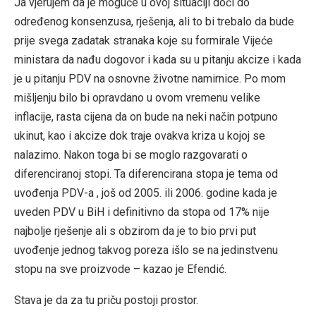
Ja vjerujem da je moguće u ovoj situaciji doći do
određenog konsenzusa, rješenja, ali to bi trebalo da bude
prije svega zadatak stranaka koje su formirale Vijeće
ministara da nađu dogovor i kada su u pitanju akcize i kada
je u pitanju PDV na osnovne životne namirnice. Po mom
mišljenju bilo bi opravdano u ovom vremenu velike
inflacije, rasta cijena da on bude na neki način potpuno
ukinut, kao i akcize dok traje ovakva kriza u kojoj se
nalazimo. Nakon toga bi se moglo razgovarati o
diferenciranoj stopi. Ta diferencirana stopa je tema od
uvođenja PDV-a , još od 2005. ili 2006. godine kada je
uveden PDV u BiH i definitivno da stopa od 17% nije
najbolje rješenje ali s obzirom da je to bio prvi put
uvođenje jednog takvog poreza išlo se na jedinstvenu
stopu na sve proizvode – kazao je Efendić.
Stava je da za tu priču postoji prostor.