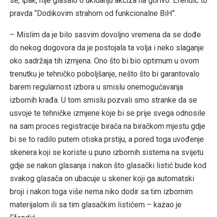
se, ipak, nije glasalo o ukidanju akciza na gorivo. Efendić to
pravda “Dodikovim strahom od funkcionalne BiH”.
– Mislim da je bilo sasvim dovoljno vremena da se dođe
do nekog dogovora da je postojala ta volja i neko slaganje
oko sadržaja tih izmjena. Ono što bi bio optimum u ovom
trenutku je tehničko poboljšanje, nešto što bi garantovalo
barem regularnost izbora u smislu onemogućavanja
izbornih krađa. U tom smislu pozvali smo stranke da se
usvoje te tehničke izmjene koje bi se prije svega odnosile
na sam proces registracije birača na biračkom mjestu gdje
bi se to radilo putem otiska prstiju, a pored toga uvođenje
skenera koji se koriste u puno izbornih sistema na svijetu
gdje se nakon glasanja i nakon što glasački listić bude kod
svakog glasača on ubacuje u skener koji ga automatski
broji i nakon toga više nema niko dodir sa tim izbornim
materijalom ili sa tim glasačkim listićem – kazao je