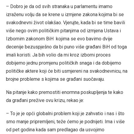
– Dobro je da od svih stranaka u parlamentu imamo
izraženu volju da se krene u izmjene zakona kojima bi se
svakodnevni život olakšao. Vjerujte, kada bi se time bavili
više nego ovim političkim pitanjima od izmjena Ustava i
Izbornim zakonom BiH kojima se evo bavimo dvije
decenije bezuspješno da bi puno više građani BiH od toga
imali koristi. Ja bih volio da mi kroz izborni proces
dobijemo jednu promjenu političkih snaga i da dobijemo
političke aktere koji će biti usmjereni na svakodnevnicu, na
brojne probleme s kojima se građani suočavaju.
Na pitanje kako premostiti enormna poskupljenja te kako
da građani prežive ovu krizu, rekao je:
– To je je opći globalni problem koji je zahvatio i nas i što
smo manje pripremljeni, teže ćemo je podnijeti. Ima i više
od pet godina kada sam predlagao da usvojimo