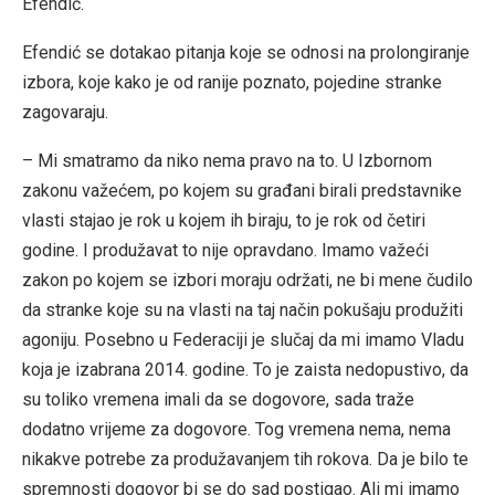
Efendić.
Efendić se dotakao pitanja koje se odnosi na prolongiranje
izbora, koje kako je od ranije poznato, pojedine stranke
zagovaraju.
– Mi smatramo da niko nema pravo na to. U Izbornom
zakonu važećem, po kojem su građani birali predstavnike
vlasti stajao je rok u kojem ih biraju, to je rok od četiri
godine. I produžavat to nije opravdano. Imamo važeći
zakon po kojem se izbori moraju održati, ne bi mene čudilo
da stranke koje su na vlasti na taj način pokušaju produžiti
agoniju. Posebno u Federaciji je slučaj da mi imamo Vladu
koja je izabrana 2014. godine. To je zaista nedopustivo, da
su toliko vremena imali da se dogovore, sada traže
dodatno vrijeme za dogovore. Tog vremena nema, nema
nikakve potrebe za produžavanjem tih rokova. Da je bilo te
spremnosti dogovor bi se do sad postigao. Ali mi imamo