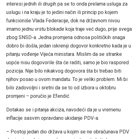
interesi jednih ili drugih pa se to onda prelama usluga za
uslugu i na kraju je to jedini način ili princip po kojem
funkcioniše Vlada Federacije, dok na državnom nivou
imamo jednu vrstu blokade koja traje već dugo, prije svega
zbog SNSD-a. Jedna promjena odnosa političkih snaga
dobro bi došla, jedan iskreniji dogovor konkretno kada je u
pitanju vođenje Vijeća ministara. Mislim da se stranke
uopće nisu dogovorile šta će raditi, samo je bio raspored
pozicija. Nije bilo nikakvog dogovora šta bi trebao biti
njihov posao u ovom mandatu. To je veliki problem. Mi bi
bilo zadovoljni i sretni da se to od izbora u oktobru
promjeni – poručio je Efendić.
Dotakao se i pitanja akciza, navodeći da je u vremenu
inflacije sasvim opravdano ukidanje PDV-a.
– Postoji jedan dio država u kojim se ne obračunava PDV.