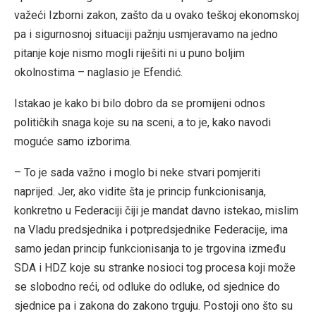
važeći Izborni zakon, zašto da u ovako teškoj ekonomskoj
pa i sigurnosnoj situaciji pažnju usmjeravamo na jedno
pitanje koje nismo mogli riješiti ni u puno boljim
okolnostima – naglasio je Efendić.
Istakao je kako bi bilo dobro da se promijeni odnos
političkih snaga koje su na sceni, a to je, kako navodi
moguće samo izborima.
– To je sada važno i moglo bi neke stvari pomjeriti
naprijed. Jer, ako vidite šta je princip funkcionisanja,
konkretno u Federaciji čiji je mandat davno istekao, mislim
na Vladu predsjednika i potpredsjednike Federacije, ima
samo jedan princip funkcionisanja to je trgovina između
SDA i HDZ koje su stranke nosioci tog procesa koji može
se slobodno reći, od odluke do odluke, od sjednice do
sjednice pa i zakona do zakono trguju. Postoji ono što su