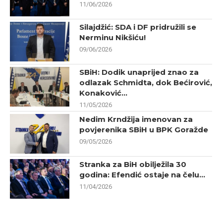
11/06/2026
Silajdžić: SDA i DF pridružili se
Nerminu Nikšiću!
09/06/2026
SBiH: Dodik unaprijed znao za
odlazak Schmidta, dok Bećirović,
Konaković...
11/05/2026
Nedim Krndžija imenovan za
povjerenika SBiH u BPK Goražde
09/05/2026
Stranka za BiH obilježila 30
godina: Efendić ostaje na čelu...
11/04/2026