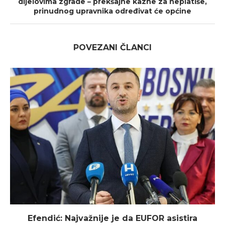
dijelovima zgrade – prekšajne kazne za neplatiše,
prinudnog upravnika određivat će općine
POVEZANI ČLANCI
Efendić: Najvažnije je da EUFOR asistira