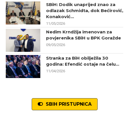
SBiH: Dodik unaprijed znao za
odlazak Schmidta, dok Bećirović,
Konaković...
11/05/2026
Nedim Krndžija imenovan za
povjerenika SBiH u BPK Goražde
09/05/2026
Stranka za BiH obilježila 30
godina: Efendić ostaje na čelu...
11/04/2026
SBIH PRISTUPNICA