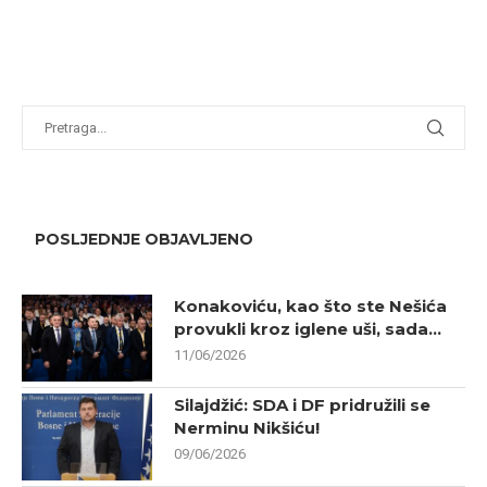
POSLJEDNJE OBJAVLJENO
Konakoviću, kao što ste Nešića
provukli kroz iglene uši, sada...
11/06/2026
Silajdžić: SDA i DF pridružili se
Nerminu Nikšiću!
09/06/2026