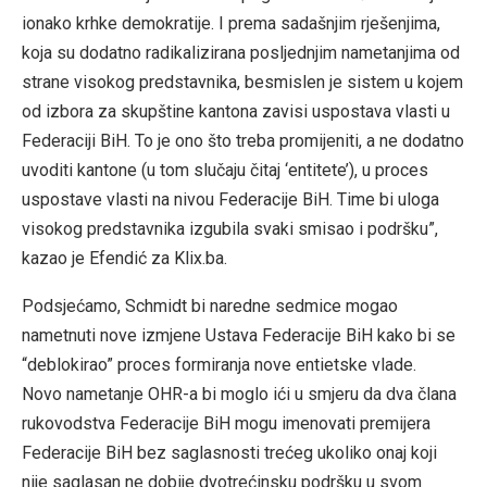
ionako krhke demokratije. I prema sadašnjim rješenjima,
koja su dodatno radikalizirana posljednjim nametanjima od
strane visokog predstavnika, besmislen je sistem u kojem
od izbora za skupštine kantona zavisi uspostava vlasti u
Federaciji BiH. To je ono što treba promijeniti, a ne dodatno
uvoditi kantone (u tom slučaju čitaj ‘entitete’), u proces
uspostave vlasti na nivou Federacije BiH. Time bi uloga
visokog predstavnika izgubila svaki smisao i podršku”,
kazao je Efendić za Klix.ba.
Podsjećamo, Schmidt bi naredne sedmice mogao
nametnuti nove izmjene Ustava Federacije BiH kako bi se
“deblokirao” proces formiranja nove entietske vlade.
Novo nametanje OHR-a bi moglo ići u smjeru da dva člana
rukovodstva Federacije BiH mogu imenovati premijera
Federacije BiH bez saglasnosti trećeg ukoliko onaj koji
nije saglasan ne dobije dvotrećinsku podršku u svom