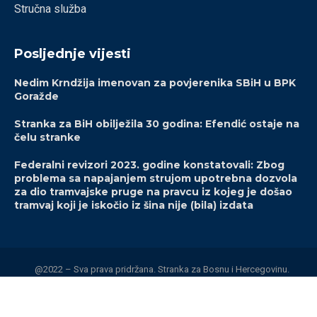
Stručna služba
Posljednje vijesti
Nedim Krndžija imenovan za povjerenika SBiH u BPK
Goražde
Stranka za BiH obilježila 30 godina: Efendić ostaje na
čelu stranke
Federalni revizori 2023. godine konstatovali: Zbog
problema sa napajanjem strujom upotrebna dozvola
za dio tramvajske pruge na pravcu iz kojeg je došao
tramvaj koji je iskočio iz šina nije (bila) izdata
@2022 – Sva prava pridržana. Stranka za Bosnu i Hercegovinu.