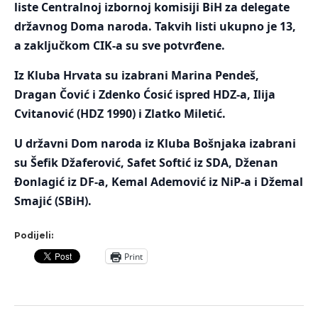
liste Centralnoj izbornoj komisiji BiH za delegate
državnog Doma naroda. Takvih listi ukupno je 13,
a zaključkom CIK-a su sve potvrđene.
Iz Kluba Hrvata su izabrani Marina Pendeš,
Dragan Čović i Zdenko Ćosić ispred HDZ-a, Ilija
Cvitanović (HDZ 1990) i Zlatko Miletić.
U državni Dom naroda iz Kluba Bošnjaka izabrani
su Šefik Džaferović, Safet Softić iz SDA, Dženan
Đonlagić iz DF-a, Kemal Ademović iz NiP-a i Džemal
Smajić (SBiH).
Podijeli:
Print