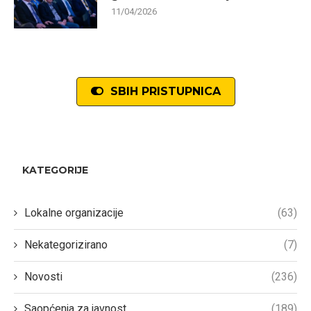
11/04/2026
SBIH PRISTUPNICA
KATEGORIJE
Lokalne organizacije
(63)
Nekategorizirano
(7)
Novosti
(236)
Saopćenja za javnost
(189)