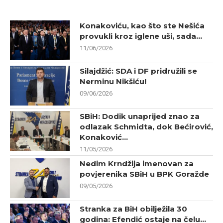
Konakoviću, kao što ste Nešića
provukli kroz iglene uši, sada...
11/06/2026
Silajdžić: SDA i DF pridružili se
Nerminu Nikšiću!
09/06/2026
SBiH: Dodik unaprijed znao za
odlazak Schmidta, dok Bećirović,
Konaković...
11/05/2026
Nedim Krndžija imenovan za
povjerenika SBiH u BPK Goražde
09/05/2026
Stranka za BiH obilježila 30
godina: Efendić ostaje na čelu...