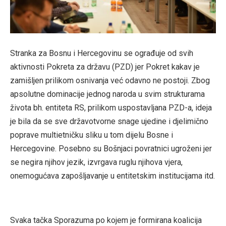
Stranka za Bosnu i Hercegovinu se ograđuje od svih
aktivnosti Pokreta za državu (PZD) jer Pokret kakav je
zamišljen prilikom osnivanja već odavno ne postoji. Zbog
apsolutne dominacije jednog naroda u svim strukturama
života bh. entiteta RS, prilikom uspostavljana PZD-a, ideja
je bila da se sve državotvorne snage ujedine i djelimično
poprave multietničku sliku u tom dijelu Bosne i
Hercegovine. Posebno su Bošnjaci povratnici ugroženi jer
se negira njihov jezik, izvrgava ruglu njihova vjera,
onemogućava zapošljavanje u entitetskim institucijama itd.
Svaka tačka Sporazuma po kojem je formirana koalicija