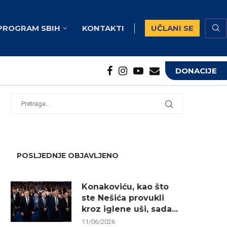
PROGRAM SBIH
KONTAKTI
UČLANI SE
DONACIJE
potrebna...
...
POSLJEDNJE OBJAVLJENO
Konakoviću, kao što
ste Nešića provukli
kroz iglene uši, sada...
11/06/2026