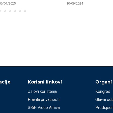
06/01/2025
10/09/2024
cije
Korisni linkovi
Organi
Uslovi korištenja
Kongres
Pravila privatnosti
Glavni od
SBiH Video Arhiva
Predsjedn