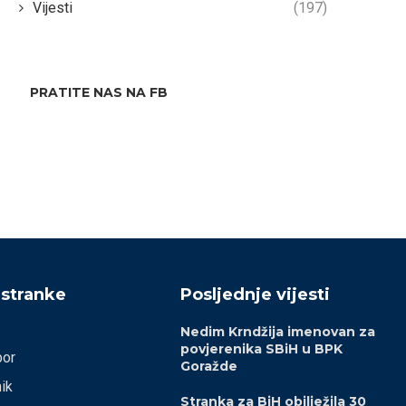
Vijesti
(197)
17/08/2024
PRATITE NAS NA FB
 stranke
Posljednje vijesti
Nedim Krndžija imenovan za
povjerenika SBiH u BPK
bor
Goražde
ik
Stranka za BiH obilježila 30