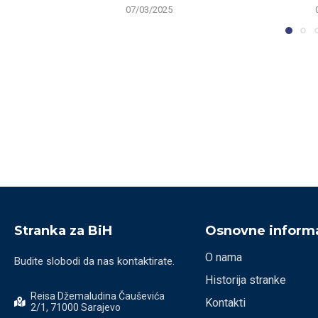
07/03/2025
Stranka za BiH
Osnovne informa
O nama
Budite slobodi da nas kontaktirate.
Historija stranke
Reisa Džemaludina Čauševića
Kontakti
2/1, 71000 Sarajevo