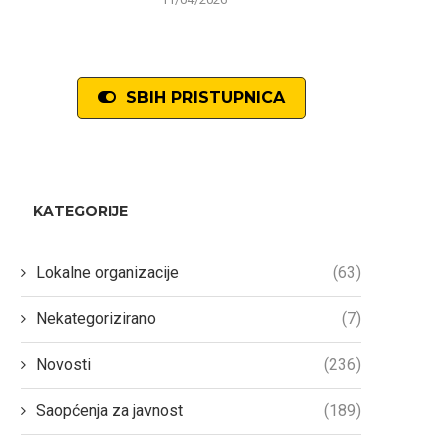
SBIH PRISTUPNICA
KATEGORIJE
Lokalne organizacije
(63)
Nekategorizirano
(7)
Novosti
(236)
Peštek: Poduzeti sve korake i
Bečarević: Neće moći D
Saopćenja za javnost
(189)
osigurati sigurnost kupača na
Čoviću!
uređenim kupalištima
16/08/2024