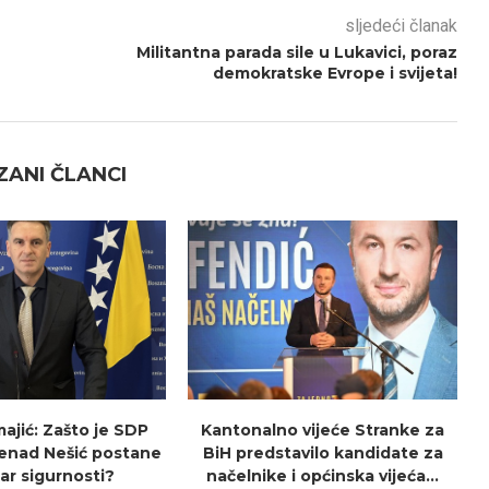
sljedeći članak
Militantna parada sile u Lukavici, poraz
demokratske Evrope i svijeta!
ANI ČLANCI
ajić: Zašto je SDP
Kantonalno vijeće Stranke za
Nenad Nešić postane
BiH predstavilo kandidate za
ar sigurnosti?
načelnike i općinska vijeća...