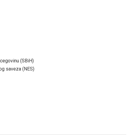
rcegovinu (SBiH)
og saveza (NES)