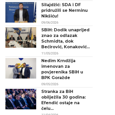
Silajdžić: SDA i DF
pridružili se Nerminu
Nikšiću!
09/06/2026
SBiH: Dodik unaprijed
znao za odlazak
Schmidta, dok
Bećirović, Konaković...
11/05/2026
Nedim Krndžija
imenovan za
povjerenika SBiH u
BPK Goražde
09/05/2026
Stranka za BiH
obilježila 30 godina:
Efendić ostaje na
čelu...
11/04/2026