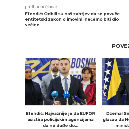
prethodni članak
Efendić: Odbili su naš zahtjev da se povuče
entitetski zakon o imovini, nećemo biti dio
većine
POVEZ
Efendić: Najvažnije je da EUFOR
Džemal Sm
asistira policijskim agencijama
glasao da 
da ne dođe do...
minist