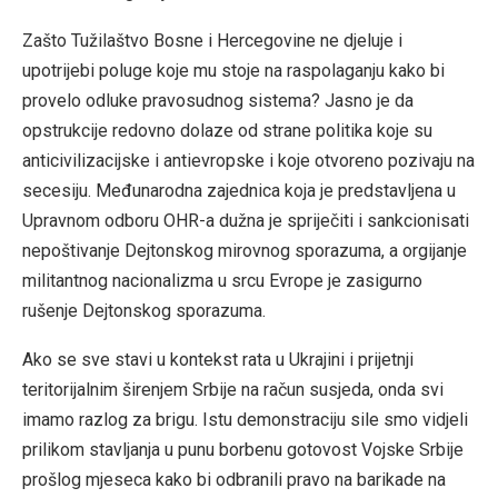
Zašto Tužilaštvo Bosne i Hercegovine ne djeluje i
upotrijebi poluge koje mu stoje na raspolaganju kako bi
provelo odluke pravosudnog sistema? Jasno je da
opstrukcije redovno dolaze od strane politika koje su
anticivilizacijske i antievropske i koje otvoreno pozivaju na
secesiju. Međunarodna zajednica koja je predstavljena u
Upravnom odboru OHR-a dužna je spriječiti i sankcionisati
nepoštivanje Dejtonskog mirovnog sporazuma, a orgijanje
militantnog nacionalizma u srcu Evrope je zasigurno
rušenje Dejtonskog sporazuma.
Ako se sve stavi u kontekst rata u Ukrajini i prijetnji
teritorijalnim širenjem Srbije na račun susjeda, onda svi
imamo razlog za brigu. Istu demonstraciju sile smo vidjeli
prilikom stavljanja u punu borbenu gotovost Vojske Srbije
prošlog mjeseca kako bi odbranili pravo na barikade na