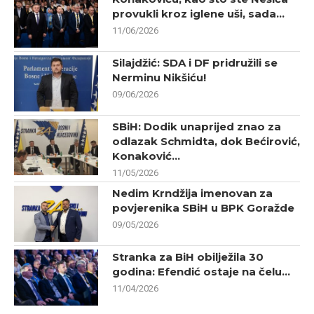
provukli kroz iglene uši, sada...
11/06/2026
Silajdžić: SDA i DF pridružili se
Nerminu Nikšiću!
09/06/2026
SBiH: Dodik unaprijed znao za
odlazak Schmidta, dok Bećirović,
Konaković...
11/05/2026
Nedim Krndžija imenovan za
povjerenika SBiH u BPK Goražde
09/05/2026
Stranka za BiH obilježila 30
godina: Efendić ostaje na čelu...
11/04/2026