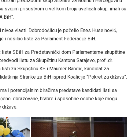
e održan predizborni skup Stranke za Bosnu i Hercegovinu
 su svojim prisustvom u velikom broju uveličali skup, imali su
A BiH“.
ri nivoa vlasti. Dobrodošlicu je poželio Enes Huseinović,
e i nosilac liste za Parlament Federacije BiH.
ilac liste SBiH za Predstavnički dom Parlamentarne skupštine
predvodi listu za Skupštinu Kantona Sarajevo, prof .dr.
 listi za Skupštinu KS i Maumer Bandić, kandidat za
idatkinja Stranke za BiH ispred Koalicije “Pokret za državu”.
ima i potencijalnim biračima predstave kandidati listi sa
 rečeno, obrazovane, hrabre i sposobne osobe koje mogu
e države.