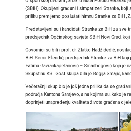
U sportskoj dvorani „Srce“ u Buča Potoku večeras j
(SBiH). Okupljeni građani i simpatizeri Stranke, koji
priliku premijerno poslušati himnu Stranke za BiH „Z
Predstavljeni su i kandidati Stranke za BiH za sve t
predsjednik Općinskog savjeta SBiH Novi Grad, koji j
Govornici su bili i prof. dr. Zlatko Hadžidedić, nos
BiH, Semir Efendić, predsjednik Stranke za BiH koji 
Fatima Gavrankapetanović – Smailbegović koja je na
Skupštinu KS . Gost skupa bila je Begija Smajić, kand
Večerašnji skup bio je još jedna prilika da se građan
područja Kantona Sarajevo, a na kojima su, kako je
doprinjeti unapređenju kvaliteta života građana cijel