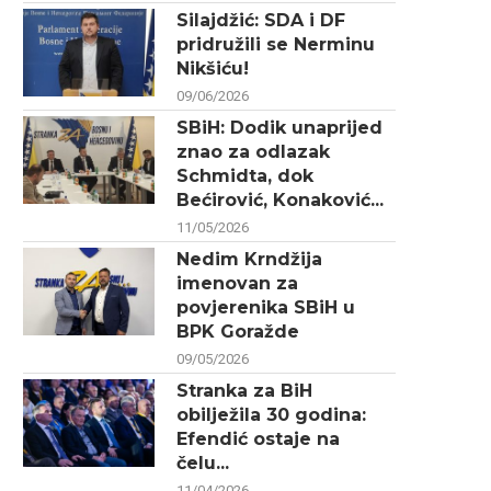
Silajdžić: SDA i DF
pridružili se Nerminu
Nikšiću!
09/06/2026
SBiH: Dodik unaprijed
znao za odlazak
Schmidta, dok
Bećirović, Konaković...
11/05/2026
Nedim Krndžija
imenovan za
povjerenika SBiH u
BPK Goražde
09/05/2026
Stranka za BiH
obilježila 30 godina:
Efendić ostaje na
čelu...
11/04/2026