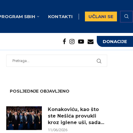
PROGRAM SBIH
KONTAKTI
UČLANI SE
DONACIJE
potrebna...
...
POSLJEDNJE OBJAVLJENO
Konakoviću, kao što
ste Nešića provukli
kroz iglene uši, sada...
11/06/2026