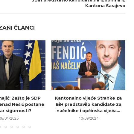
SBiH predstavio kandidate na izborima iz
Kantona Sarajevo
ANI ČLANCI
ajić: Zašto je SDP
Kantonalno vijeće Stranke za
Nenad Nešić postane
BiH predstavilo kandidate za
ar sigurnosti?
načelnike i općinska vijeća...
06/01/2025
10/09/2024