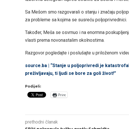
Sa Mešom smo razgovarali o stanju i značaju poljopriv
za probleme sa kojima se susreću poljoprivrednici.
Također, Meša se osvrnuo i na enormna poskupljenja, i
vlasti prema novonastalim okolnostima.
Razgovor pogledajte i poslušajte u priloženom videu
source.ba | “Stanje u poljoprivredi je katastrof
preživljavaju, ti ljudi se bore za goli život!”
Podijeli:
Print
prethodni članak