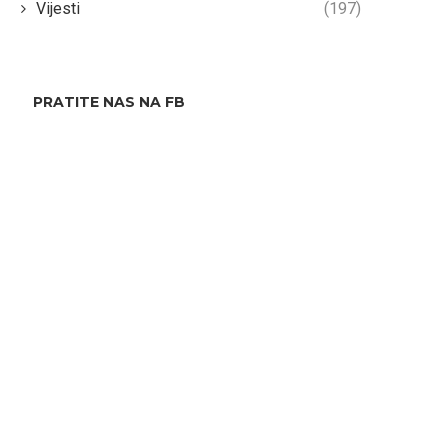
Vijesti
(197)
PRATITE NAS NA FB
Peštek: Poduzeti sve korake i
Bečarević: Neće moći D
osigurati sigurnost kupača na
Čoviću!
uređenim kupalištima
16/08/2024
17/08/2024