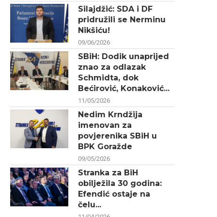
Silajdžić: SDA i DF
pridružili se Nerminu
Nikšiću!
09/06/2026
SBiH: Dodik unaprijed
znao za odlazak
Schmidta, dok
Bećirović, Konaković...
11/05/2026
Nedim Krndžija
imenovan za
povjerenika SBiH u
BPK Goražde
09/05/2026
Stranka za BiH
obilježila 30 godina:
Efendić ostaje na
čelu...
11/04/2026