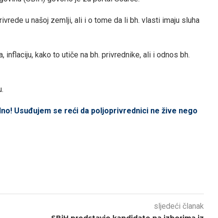
rede u našoj zemlji, ali i o tome da li bh. vlasti imaju sluha
nflaciju, kako to utiče na bh. privrednike, ali i odnos bh.
.
alno! Usuđujem se reći da poljoprivrednici ne žive nego
sljedeći članak