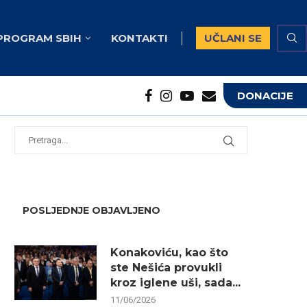
PROGRAM SBIH
KONTAKTI
UČLANI SE
DONACIJE
potrebna...
...
POSLJEDNJE OBJAVLJENO
Konakoviću, kao što
ste Nešića provukli
kroz iglene uši, sada...
11/06/2026