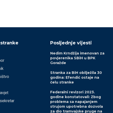
 stranke
Posljednje vijesti
Nedim Krndžija imenovan za
povjerenika SBiH u BPK
bor
Goražde
ik
Stranka za BiH obilježila 30
ištvo
godina: Efendić ostaje na
čelu stranke
Federalni revizori 2023.
savjet
godine konstatovali: Zbog
 sekretar
problema sa napajanjem
strujom upotrebna dozvola
za dio tramvajske pruge na