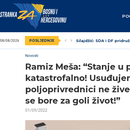
PO
POSLJEDNJE
Silajdžić: SDA i DF pridruž
08/08/2026
SBiH: Dodik unaprijed zna
Nedim Krndžija imenovan
Stranka za BiH obilježila
Federalni revizori 2023.
Unsko-sanski kanton: Na
Livno: Održana izborna o
Izabrano kantonalno ruko
Dva vijećnika u Općinskom
Novosti
Ramiz Meša: “Stanje u p
katastrofalno! Usuđuje
poljoprivrednici ne žive
se bore za goli život!”
01/09/2022