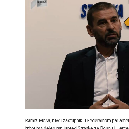
Ramiz Meša, bivši zastupnik u Federalnom parlamentu
izborima delegiran ispred Stranke za Bosnu i Herceg