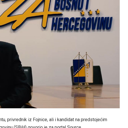
, privrednik iz Fojnice, ali i kandidat na predstojećim
ovinu (SBiH) govorio je za portal Source.