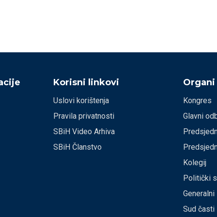
cije
Korisni linkovi
Organi
Uslovi korištenja
Kongres
Pravila privatnosti
Glavni od
SBiH Video Arhiva
Predsjedn
SBiH Članstvo
Predsjedn
Kolegij
Politički 
Generalni
Sud časti