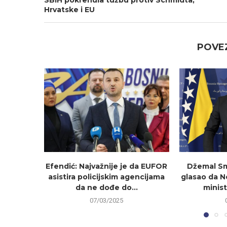
SBiH pokrenula tužbu protiv Schmidta,
Hrvatske i EU
POVEZ
Efendić: Najvažnije je da EUFOR
Džemal Sm
asistira policijskim agencijama
glasao da 
da ne dođe do...
minist
07/03/2025