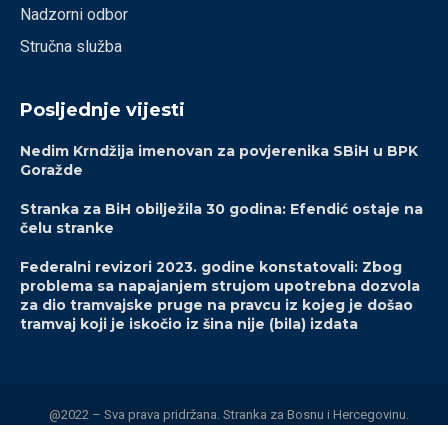
Nadzorni odbor
Stručna služba
Posljednje vijesti
Nedim Krndžija imenovan za povjerenika SBiH u BPK
Goražde
Stranka za BiH obilježila 30 godina: Efendić ostaje na
čelu stranke
Federalni revizori 2023. godine konstatovali: Zbog
problema sa napajanjem strujom upotrebna dozvola
za dio tramvajske pruge na pravcu iz kojeg je došao
tramvaj koji je iskočio iz šina nije (bila) izdata
@2022 – Sva prava pridržana. Stranka za Bosnu i Hercegovinu.