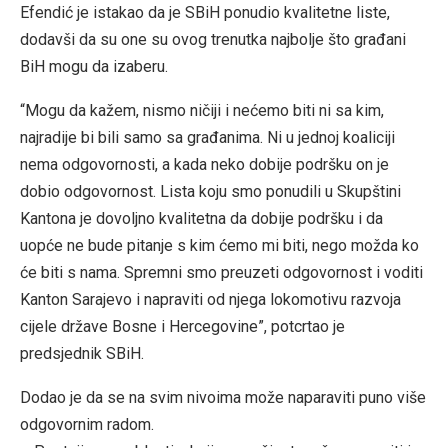
Efendić je istakao da je SBiH ponudio kvalitetne liste,
dodavši da su one su ovog trenutka najbolje što građani
BiH mogu da izaberu.
“Mogu da kažem, nismo ničiji i nećemo biti ni sa kim,
najradije bi bili samo sa građanima. Ni u jednoj koaliciji
nema odgovornosti, a kada neko dobije podršku on je
dobio odgovornost. Lista koju smo ponudili u Skupštini
Kantona je dovoljno kvalitetna da dobije podršku i da
uopće ne bude pitanje s kim ćemo mi biti, nego možda ko
će biti s nama. Spremni smo preuzeti odgovornost i voditi
Kanton Sarajevo i napraviti od njega lokomotivu razvoja
cijele države Bosne i Hercegovine”, potcrtao je
predsjednik SBiH.
Dodao je da se na svim nivoima može naparaviti puno više
odgovornim radom.