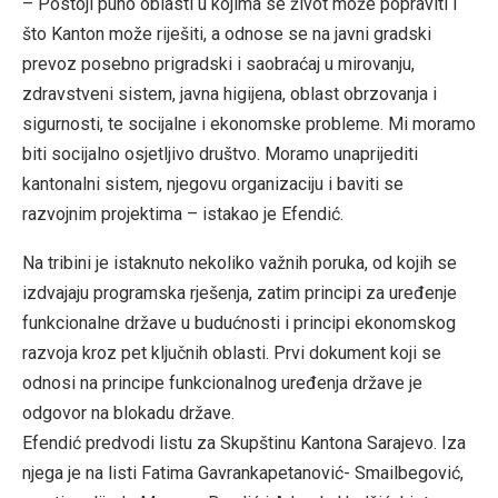
– Postoji puno oblasti u kojima se život može popraviti i
što Kanton može riješiti, a odnose se na javni gradski
prevoz posebno prigradski i saobraćaj u mirovanju,
zdravstveni sistem, javna higijena, oblast obrzovanja i
sigurnosti, te socijalne i ekonomske probleme. Mi moramo
biti socijalno osjetljivo društvo. Moramo unaprijediti
kantonalni sistem, njegovu organizaciju i baviti se
razvojnim projektima – istakao je Efendić.
Na tribini je istaknuto nekoliko važnih poruka, od kojih se
izdvajaju programska rješenja, zatim principi za uređenje
funkcionalne države u budućnosti i principi ekonomskog
razvoja kroz pet ključnih oblasti. Prvi dokument koji se
odnosi na principe funkcionalnog uređenja države je
odgovor na blokadu države.
Efendić predvodi listu za Skupštinu Kantona Sarajevo. Iza
njega je na listi Fatima Gavrankapetanović- Smailbegović,