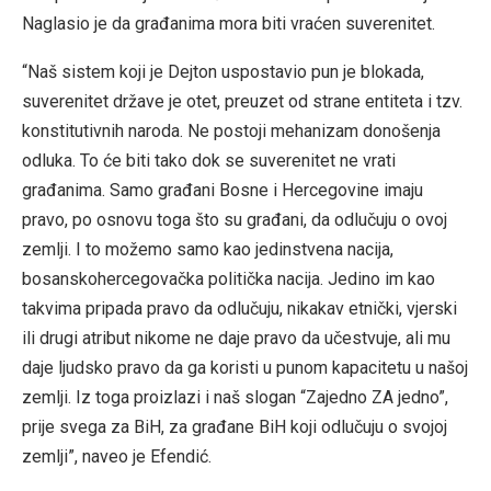
Naglasio je da građanima mora biti vraćen suverenitet.
“Naš sistem koji je Dejton uspostavio pun je blokada,
suverenitet države je otet, preuzet od strane entiteta i tzv.
konstitutivnih naroda. Ne postoji mehanizam donošenja
odluka. To će biti tako dok se suverenitet ne vrati
građanima. Samo građani Bosne i Hercegovine imaju
pravo, po osnovu toga što su građani, da odlučuju o ovoj
zemlji. I to možemo samo kao jedinstvena nacija,
bosanskohercegovačka politička nacija. Jedino im kao
takvima pripada pravo da odlučuju, nikakav etnički, vjerski
ili drugi atribut nikome ne daje pravo da učestvuje, ali mu
daje ljudsko pravo da ga koristi u punom kapacitetu u našoj
zemlji. Iz toga proizlazi i naš slogan “Zajedno ZA jedno”,
prije svega za BiH, za građane BiH koji odlučuju o svojoj
zemlji”, naveo je Efendić.