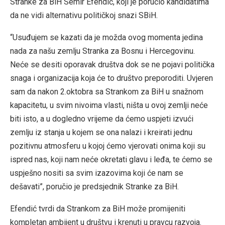
Stranke za BiH Semir Efendić, koji je poručio kandidatima
da ne vidi alternativu političkoj snazi SBiH.
“Usuđujem se kazati da je možda ovog momenta jedina
nada za našu zemlju Stranka za Bosnu i Hercegovinu.
Neće se desiti oporavak društva dok se ne pojavi politička
snaga i organizacija koja će to društvo preporoditi. Uvjeren
sam da nakon 2.oktobra sa Strankom za BiH u snažnom
kapacitetu, u svim nivoima vlasti, ništa u ovoj zemlji neće
biti isto, a u dogledno vrijeme da ćemo uspjeti izvući
zemlju iz stanja u kojem se ona nalazi i kreirati jednu
pozitivnu atmosferu u kojoj ćemo vjerovati onima koji su
ispred nas, koji nam neće okretati glavu i leđa, te ćemo se
uspješno nositi sa svim izazovima koji će nam se
dešavati”, poručio je predsjednik Stranke za BiH.
Efendić tvrdi da Strankom za BiH može promijeniti
kompletan ambijent u društvu i krenuti u pravcu razvoja.