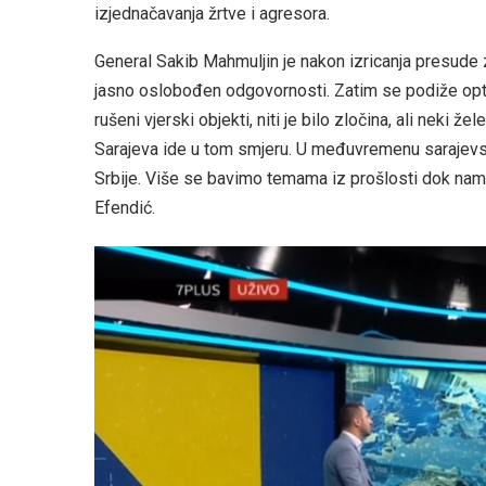
izjednačavanja žrtve i agresora.
General Sakib Mahmuljin je nakon izricanja presude z
jasno oslobođen odgovornosti. Zatim se podiže opt
rušeni vjerski objekti, niti je bilo zločina, ali neki ž
Sarajeva ide u tom smjeru. U međuvremenu sarajevsk
Srbije. Više se bavimo temama iz prošlosti dok nam
Efendić.