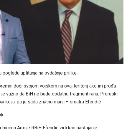
 pogledu uplitanja na ovdašnje prilike.
premni doći svojom vojskom na ovaj teritorij ako im prođu
ga je važno da BiH ne bude dodatno fragmentirana. Proruski
sankcija, pa je sada znatno manji – smatra Efendić.
ok
dnicima Armije RBiH Efendić vidi kao nastojanje