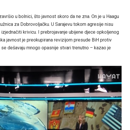
avršio u bolnici, što javnost skoro da ne zna. On je u Haagu
užnica za Dobrovoljačku. U Sarajevu tokom agresije nisu
ele izjednačiti krivicu. I prebrojavanje ubijene djece opkoljenog
a javnost je preokupirana revizijom presude BiH protiv
 se dešavaju mnogo opasnije stvari trenutno – kazao je