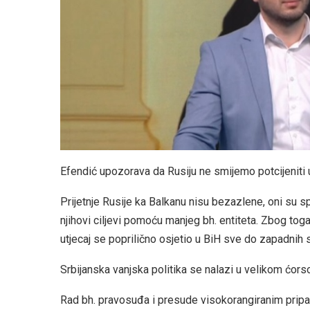
Efendić upozorava da Rusiju ne smijemo potcijeniti u
Prijetnje Rusije ka Balkanu nisu bezazlene, oni su s
njihovi ciljevi pomoću manjeg bh. entiteta. Zbog to
utjecaj se poprilično osjetio u BiH sve do zapadnih 
Srbijanska vanjska politika se nalazi u velikom ćors
Rad bh. pravosuđa i presude visokorangiranim pripa