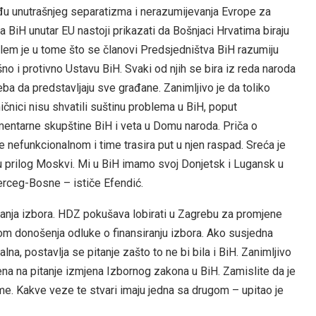
đu unutrašnjeg separatizma i nerazumijevanja Evrope za
iH unutar EU nastoji prikazati da Bošnjaci Hrvatima biraju
oblem je u tome što se članovi Predsjedništva BiH razumiju
no i protivno Ustavu BiH. Svaki od njih se bira iz reda naroda
treba da predstavljaju sve građane. Zanimljivo je da toliko
nici nisu shvatili suštinu problema u BiH, poput
entarne skupštine BiH i veta u Domu naroda. Priča o
 nefunkcionalnom i time trasira put u njen raspad. Sreća je
e u prilog Moskvi. Mi u BiH imamo svoj Donjetsk i Lugansk u
Herceg-Bosne – ističe Efendić.
anja izbora. HDZ pokušava lobirati u Zagrebu za promjene
m donošenja odluke o finansiranju izbora. Ako susjedna
na, postavlja se pitanje zašto to ne bi bila i BiH. Zanimljivo
ena na pitanje izmjena Izbornog zakona u BiH. Zamislite da je
. Kakve veze te stvari imaju jedna sa drugom – upitao je