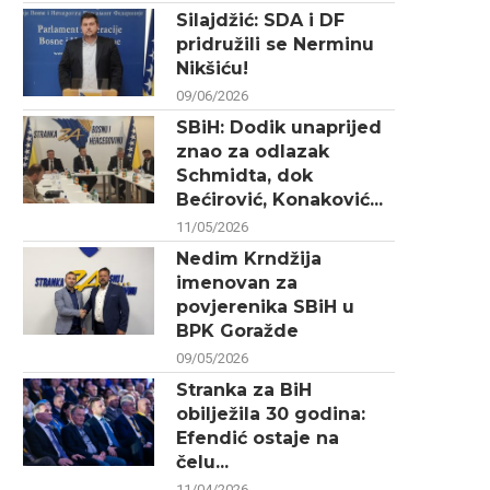
Silajdžić: SDA i DF
pridružili se Nerminu
Nikšiću!
09/06/2026
SBiH: Dodik unaprijed
znao za odlazak
Schmidta, dok
Bećirović, Konaković...
11/05/2026
Nedim Krndžija
imenovan za
povjerenika SBiH u
BPK Goražde
09/05/2026
Stranka za BiH
obilježila 30 godina:
Efendić ostaje na
čelu...
11/04/2026