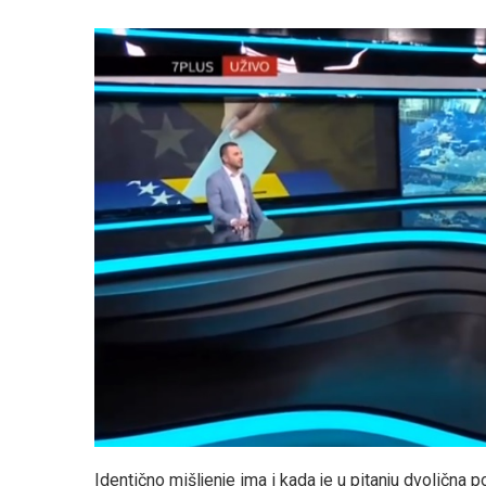
Identično mišljenje ima i kada je u pitanju dvolična 