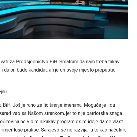
idovati za Predsjedništvo BiH. Smatram da nam treba takav
li da on bude kandidat, ali je on svoje mjesto prepustio
jnu.
 BiH. Još je rano za licitiranje imenima. Moguće je i da
sarađivao sa Našom strankom, jer to nije patriotska snaga
Bećirovića ne vidim nikakav program osim ideje da se vlast
imjer loše prakse. Sarajevo se ne razvija, ja to kao načelnik