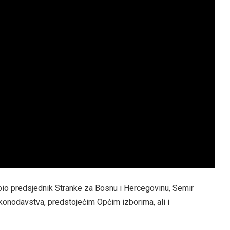
bio predsjednik Stranke za Bosnu i Hercegovinu, Semir
akonodavstva, predstojećim Općim izborima, ali i