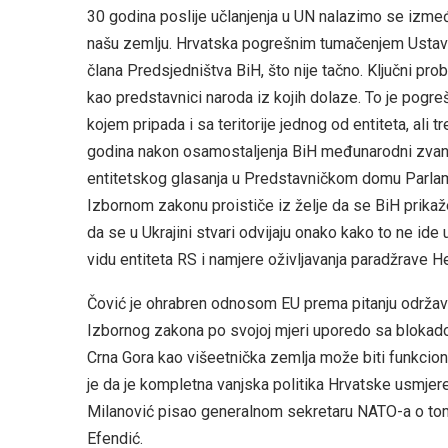
30 godina poslije učlanjenja u UN nalazimo se izme
našu zemlju. Hrvatska pogrešnim tumačenjem Ustava B
člana Predsjedništva BiH, što nije tačno. Ključni pr
kao predstavnici naroda iz kojih dolaze. To je pogreš
kojem pripada i sa teritorije jednog od entiteta, ali 
godina nakon osamostaljenja BiH međunarodni zvanič
entitetskog glasanja u Predstavničkom domu Parlam
Izbornom zakonu proističe iz želje da se BiH prikaže
da se u Ukrajini stvari odvijaju onako kako to ne id
vidu entiteta RS i namjere oživljavanja paradžrave 
Čović je ohrabren odnosom EU prema pitanju održav
Izbornog zakona po svojoj mjeri uporedo sa blokado
Crna Gora kao višeetnička zemlja može biti funkcional
je da je kompletna vanjska politika Hrvatske usmjer
Milanović pisao generalnom sekretaru NATO-a o tome
Efendić.