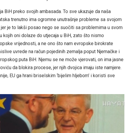
nja BiH preko svojih ambasada. To sve ukazuje da naša
atska trenutno ima ogromne unutrašnje probleme sa svojom
ku, jer je to lakši posao nego se suočiti sa problemima u svom
u kojih oni dolaze do utjecaja u BiH, zato što nismo
opske vrijednosti, a ne ono što nam evropske birokrate
islive uvrede na račun pojedinih zemalja poput Njemačke i
vropskog puta BiH. Njemu se ne može vjerovati, on ima jasne
viću da blokira procese, jer njih dvojica imaju iste namjere.
je, EU ga hrani briselskim ‘bijelim hljebom’ i koristi sve