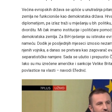
Većina evropskih država se upliće u unutrašnja pita
zemlja ne funkcioniše kao demokratska država. Hrv
diplomatijom, pa izlaz traži u miješanju u bh. politi
dvorištu. Mi čak imamo institucije i političare pomoć
demokratska zemlja. Za BiH rješenje su istinske evr
nameću. Dodik je posljednjih mjeseci iznosio nezam
njenih vojnika, a danas se pretvara kao zagovarač e
separatističke namjere. Sada se ušutio i prepustio Čo
Iako su mu izrečene američke i sankcije Velike Britani
povlastice na vlasti – navodi Efednić.