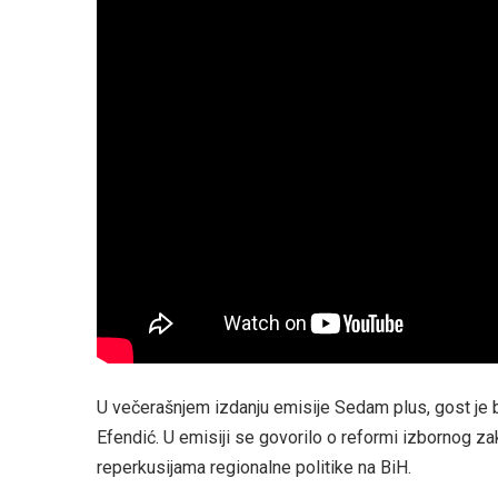
U večerašnjem izdanju emisije Sedam plus, gost je 
Efendić. U emisiji se govorilo o reformi izbornog z
reperkusijama regionalne politike na BiH.