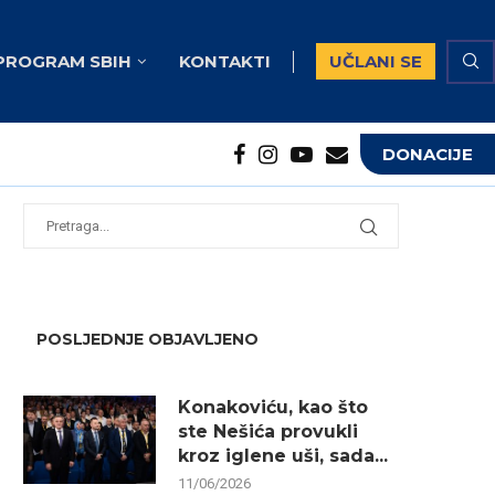
PROGRAM SBIH
KONTAKTI
UČLANI SE
DONACIJE
potrebna...
...
POSLJEDNJE OBJAVLJENO
Konakoviću, kao što
ste Nešića provukli
kroz iglene uši, sada...
11/06/2026