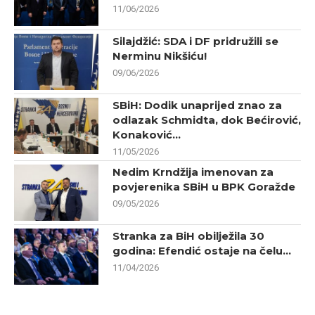
11/06/2026
Silajdžić: SDA i DF pridružili se
Nerminu Nikšiću!
09/06/2026
SBiH: Dodik unaprijed znao za
odlazak Schmidta, dok Bećirović,
Konaković...
11/05/2026
Nedim Krndžija imenovan za
povjerenika SBiH u BPK Goražde
09/05/2026
Stranka za BiH obilježila 30
godina: Efendić ostaje na čelu...
11/04/2026