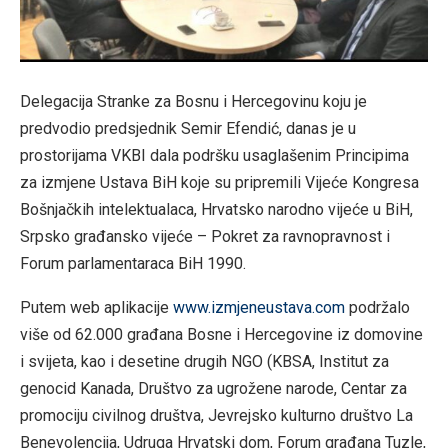
Delegacija Stranke za Bosnu i Hercegovinu koju je
predvodio predsjednik Semir Efendić, danas je u
prostorijama VKBI dala podršku usaglašenim Principima
za izmjene Ustava BiH koje su pripremili Vijeće Kongresa
Bošnjačkih intelektualaca, Hrvatsko narodno vijeće u BiH,
Srpsko građansko vijeće – Pokret za ravnopravnost i
Forum parlamentaraca BiH 1990.
Putem web aplikacije
www.izmjeneustava.com
podržalo
više od 62.000 građana Bosne i Hercegovine iz domovine
i svijeta, kao i desetine drugih NGO (KBSA, Institut za
genocid Kanada, Društvo za ugrožene narode, Centar za
promociju civilnog društva, Jevrejsko kulturno društvo La
Benevolencija, Udruga Hrvatski dom, Forum građana Tuzle,