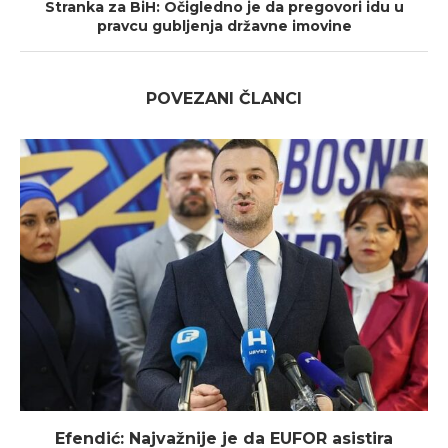
Stranka za BiH: Očigledno je da pregovori idu u
pravcu gubljenja državne imovine
POVEZANI ČLANCI
Efendić: Najvažnije je da EUFOR asistira