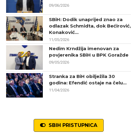
09/06/2026
SBiH: Dodik unaprijed znao za
odlazak Schmidta, dok Bećirović,
Konaković...
11/05/2026
Nedim Krndžija imenovan za
povjerenika SBiH u BPK Goražde
09/05/2026
Stranka za BiH obilježila 30
godina: Efendić ostaje na čelu...
11/04/2026
SBIH PRISTUPNICA