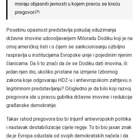
moraju objasniti javnosti u kojem pravcu se kreću
pregovori?!
Posebnu opasnost predstavlja pokušaj oduzimanja
državne imovine udovoljavanjem Miloradu Dodiku koji je na
crnoj američkoj listi i o čijem se sankcionisanju ozbiljno
raspravlja u institucijama Evropske unije i pojedinim njenim
članicama. Da li to znači da će se Dodiku dati imovina, ili
jedan njen dio, ukoliko pristane na izmjene Izbornog
zakona koje odgovaraju HDZ-u i antievropskom zahtjevu o
legitimnom predstavljanju? Očigledno je da bilo koji razvoj
pregovora ide u pravcu gubitka državne imovine i redukcije
građanske demokratije.
Takav ishod pregovora bio bi trijumf antievropskih politika
i nastavak destabilizacije cijele regije. To bi bio jasan znak
da je Evropa odustala od svojih demokratskih načela i da