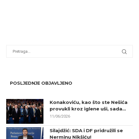
POSLJEDNJE OBJAVLJENO
Konakoviću, kao što ste Nešića
provukli kroz iglene uši, sada...
11/06/2026
Silajdžić: SDA i DF pridružili se
Nerminu Nikšiću!