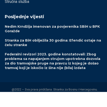
Stručna služba
Posljednje vijesti
Nedim Krndžija imenovan za povjerenika SBiH u BPK
Goražde
Stranka za BiH obilježila 30 godina: Efendić ostaje na
čelu stranke
Federalni revizori 2023. godine konstatovali: Zbog
problema sa napajanjem strujom upotrebna dozvola
za dio tramvajske pruge na pravcu iz kojeg je došao
tramvaj koji je iskočio iz šina nije (bila) izdata
@2022 – Sva prava pridržana. Stranka za Bosnu i Hercegovinu.