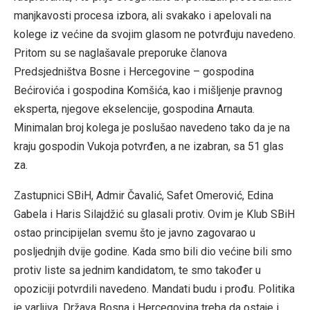
manjkavosti procesa izbora, ali svakako i apelovali na
kolege iz većine da svojim glasom ne potvrđuju navedeno.
Pritom su se naglašavale preporuke članova
Predsjedništva Bosne i Hercegovine – gospodina
Bećirovića i gospodina Komšića, kao i mišljenje pravnog
eksperta, njegove ekselencije, gospodina Arnauta.
Minimalan broj kolega je poslušao navedeno tako da je na
kraju gospodin Vukoja potvrđen, a ne izabran, sa 51 glas
za.
Zastupnici SBiH, Admir Čavalić, Safet Omerović, Edina
Gabela i Haris Silajdžić su glasali protiv. Ovim je Klub SBiH
ostao principijelan svemu što je javno zagovarao u
posljednjih dvije godine. Kada smo bili dio većine bili smo
protiv liste sa jednim kandidatom, te smo također u
opoziciji potvrdili navedeno. Mandati budu i prođu. Politika
je varljiva. Država Bosna i Hercegovina treba da ostaje i