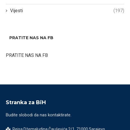
Vijesti
(197)
PRATITE NAS NA FB
PRATITE NAS NA FB
Stranka za BiH
Budite slobodi da nas kontaktirate.
Reisa Džemaludina Čauševića 2/1, 71000 Sarajevo