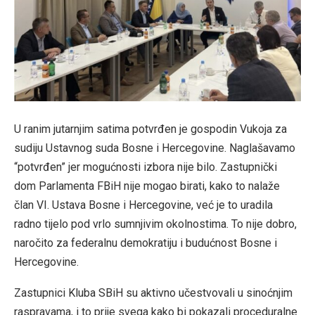
U ranim jutarnjim satima potvrđen je gospodin Vukoja za
sudiju Ustavnog suda Bosne i Hercegovine. Naglašavamo
“potvrđen” jer mogućnosti izbora nije bilo. Zastupnički
dom Parlamenta FBiH nije mogao birati, kako to nalaže
član VI. Ustava Bosne i Hercegovine, već je to uradila
radno tijelo pod vrlo sumnjivim okolnostima. To nije dobro,
naročito za federalnu demokratiju i budućnost Bosne i
Hercegovine.
Zastupnici Kluba SBiH su aktivno učestvovali u sinoćnjim
raspravama, i to prije svega kako bi pokazali proceduralne