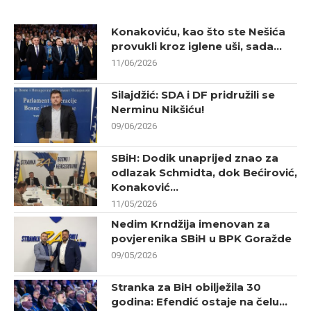
Konakoviću, kao što ste Nešića
provukli kroz iglene uši, sada...
11/06/2026
Silajdžić: SDA i DF pridružili se
Nerminu Nikšiću!
09/06/2026
SBiH: Dodik unaprijed znao za
odlazak Schmidta, dok Bećirović,
Konaković...
11/05/2026
Nedim Krndžija imenovan za
povjerenika SBiH u BPK Goražde
09/05/2026
Stranka za BiH obilježila 30
godina: Efendić ostaje na čelu...