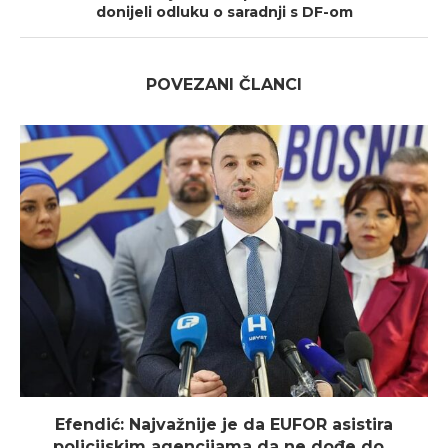
donijeli odluku o saradnji s DF-om
POVEZANI ČLANCI
Efendić: Najvažnije je da EUFOR asistira
policijskim agencijama da ne dođe do...