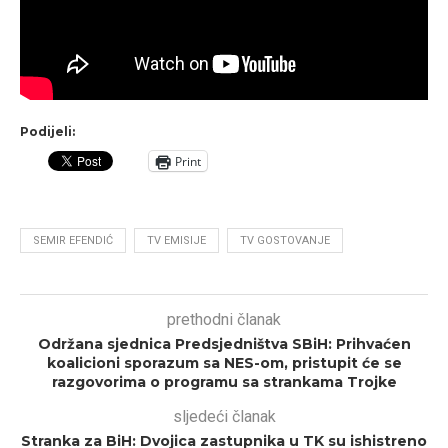
Podijeli:
Print
SEMIR EFENDIĆ
TV EMISIJE
TV GOSTOVANJE
prethodni članak
Održana sjednica Predsjedništva SBiH: Prihvaćen
koalicioni sporazum sa NES-om, pristupit će se
razgovorima o programu sa strankama Trojke
sljedeći članak
Stranka za BiH: Dvojica zastupnika u TK su ishistreno