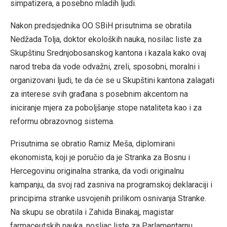
simpatizera, a posebno mladih ljudi.
Nakon predsjednika OO SBiH prisutnima se obratila
Nedžada Tolja, doktor ekoloških nauka, nosilac liste za
Skupštinu Srednjobosanskog kantona i kazala kako ovaj
narod treba da vode odvažni, zreli, sposobni, moralni i
organizovani ljudi, te da će se u Skupštini kantona zalagati
za interese svih građana s posebnim akcentom na
iniciranje mjera za poboljšanje stope nataliteta kao i za
reformu obrazovnog sistema.
Prisutnima se obratio Ramiz Meša, diplomirani
ekonomista, koji je poručio da je Stranka za Bosnu i
Hercegovinu originalna stranka, da vodi originalnu
kampanju, da svoj rad zasniva na programskoj deklaraciji i
principima stranke usvojenih prilikom osnivanja Stranke.
Na skupu se obratila i Zahida Binakaj, magistar
farmaceutskih nauka, nosliac liste za Parlamentarnu