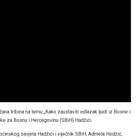
žana tribina na temu „Kako zaustaviti odlazak ljudi iz Bosne i
nke za Bosnu i Hercegovinu (SBiH) Hadžići.
Općinskog savjeta Hadžići i vijećnik SBiH, Admela Hodžić,