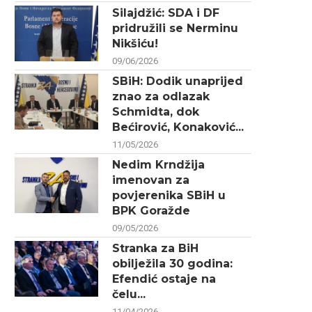
Silajdžić: SDA i DF
pridružili se Nerminu
Nikšiću!
09/06/2026
SBiH: Dodik unaprijed
znao za odlazak
Schmidta, dok
Bećirović, Konaković...
11/05/2026
Nedim Krndžija
imenovan za
povjerenika SBiH u
BPK Goražde
09/05/2026
Stranka za BiH
obilježila 30 godina:
Efendić ostaje na
čelu...
11/04/2026