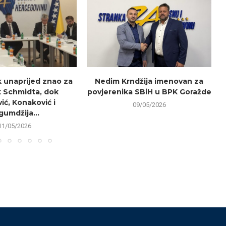
k unaprijed znao za
Nedim Krndžija imenovan za
 Schmidta, dok
povjerenika SBiH u BPK Goražde
r
ić, Konaković i
09/05/2026
gumdžija...
11/05/2026