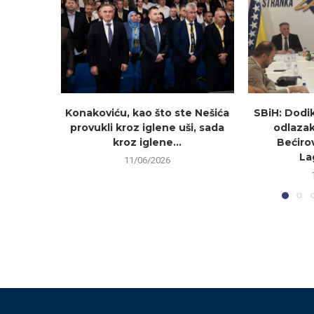
Konakoviću, kao što ste Nešića
SBiH: Dodi
provukli kroz iglene uši, sada
odlazak
kroz iglene...
Bećirov
La
11/06/2026