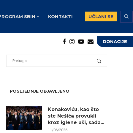
PROGRAM SBIH
KONTAKTI
UČLANI SE
DONACIJE
potrebna...
...
POSLJEDNJE OBJAVLJENO
Konakoviću, kao što
ste Nešića provukli
kroz iglene uši, sada...
11/06/2026