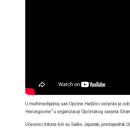
U multimedijalnoj sali Općine Hadžići večeras je odr
Hercegovine“ u organizaciji Općinskog savjeta Stra
Učesnici tribine bili su Salko Japalak, predsjednik 