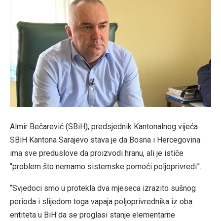
Almir Bečarević (SBiH), predsjednik Kantonalnog vijeća
SBiH Kantona Sarajevo stava je da Bosna i Hercegovina
ima sve preduslove da proizvodi hranu, ali je ističe
“problem što nemamo sistemske pomoći poljoprivredi”.
“Svjedoci smo u protekla dva mjeseca izrazito sušnog
perioda i slijedom toga vapaja poljoprivrednika iz oba
entiteta u BiH da se proglasi stanje elementarne