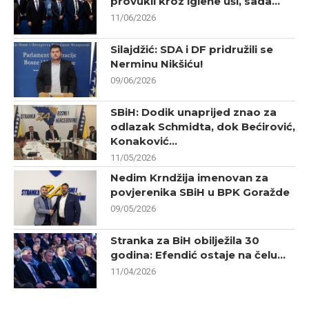
provukli kroz iglene uši, sada...
11/06/2026
Silajdžić: SDA i DF pridružili se
Nerminu Nikšiću!
09/06/2026
SBiH: Dodik unaprijed znao za
odlazak Schmidta, dok Bećirović,
Konaković...
11/05/2026
Nedim Krndžija imenovan za
povjerenika SBiH u BPK Goražde
09/05/2026
Stranka za BiH obilježila 30
godina: Efendić ostaje na čelu...
11/04/2026