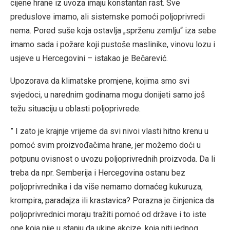
cijene hrane iz uvoza imaju konstantan rast. Sve
preduslove imamo, ali sistemske pomoći poljoprivredi
nema. Pored suše koja ostavlja „sprženu zemlju“ iza sebe
imamo sada i požare koji pustoše maslinike, vinovu lozu i
usjeve u Hercegovini – istakao je Bečarević.
Upozorava da klimatske promjene, kojima smo svi
svjedoci, u narednim godinama mogu donijeti samo još
težu situaciju u oblasti poljoprivrede.
” I zato je krajnje vrijeme da svi nivoi vlasti hitno krenu u
pomoć svim proizvođačima hrane, jer možemo doći u
potpunu ovisnost o uvozu poljoprivrednih proizvoda. Da li
treba da npr. Semberija i Hercegovina ostanu bez
poljoprivrednika i da više nemamo domaćeg kukuruza,
krompira, paradajza ili krastavica? Porazna je činjenica da
poljoprivrednici moraju tražiti pomoć od države i to iste
one koja nije u stanju da ukine akcize, koja niti jednog