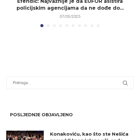
Efendić: Najvažnije je da EUFOR asistira
policijskim agencijama da ne dođe do...
07/03/2025
POSLJEDNJE OBJAVLJENO
Konakoviću, kao što ste Nešića