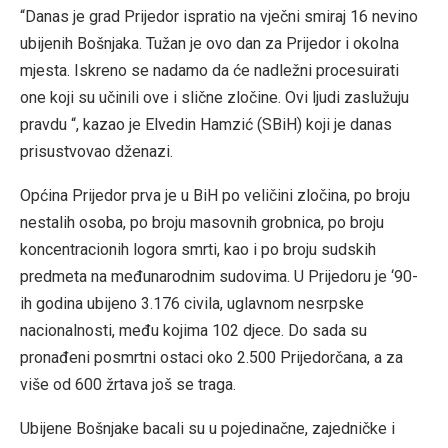
“Danas je grad Prijedor ispratio na vječni smiraj 16 nevino
ubijenih Bošnjaka. Tužan je ovo dan za Prijedor i okolna
mjesta. Iskreno se nadamo da će nadležni procesuirati
one koji su učinili ove i slične zločine. Ovi ljudi zaslužuju
pravdu “, kazao je Elvedin Hamzić (SBiH) koji je danas
prisustvovao dženazi.
Općina Prijedor prva je u BiH po veličini zločina, po broju
nestalih osoba, po broju masovnih grobnica, po broju
koncentracionih logora smrti, kao i po broju sudskih
predmeta na međunarodnim sudovima. U Prijedoru je ‘90-
ih godina ubijeno 3.176 civila, uglavnom nesrpske
nacionalnosti, među kojima 102 djece. Do sada su
pronađeni posmrtni ostaci oko 2.500 Prijedorčana, a za
više od 600 žrtava još se traga.
Ubijene Bošnjake bacali su u pojedinačne, zajedničke i