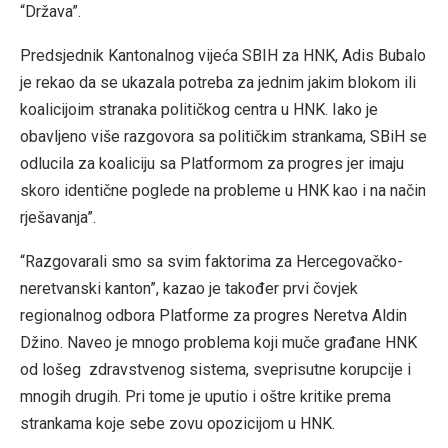
“Država”.
Predsjednik Kantonalnog vijeća SBIH za HNK, Adis Bubalo
je rekao da se ukazala potreba za jednim jakim blokom ili
koalicijoim stranaka političkog centra u HNK. Iako je
obavljeno više razgovora sa političkim strankama, SBiH se
odlucila za koaliciju sa Platformom za progres jer imaju
skoro identične poglede na probleme u HNK kao i na način
rješavanja”.
“Razgovarali smo sa svim faktorima za Hercegovačko-
neretvanski kanton”, kazao je također prvi čovjek
regionalnog odbora Platforme za progres Neretva Aldin
Džino. Naveo je mnogo problema koji muče građane HNK
od lošeg zdravstvenog sistema, sveprisutne korupcije i
mnogih drugih. Pri tome je uputio i oštre kritike prema
strankama koje sebe zovu opozicijom u HNK.