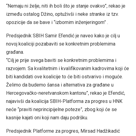
“Nemaju ni želje, niti ih boli što je stanje ovakvo”, rekao je
između ostalog Džino, optuživši i neke stranke iz tzv.
opozicije da se bave i “izbornim inženjeringom” .
Predsjednik SBIH Samir Efendić je naveo kako je cilj u
novoj koaliciji pozabaviti se konkretnim problemima
građana.
“Cilj je prije svega baviti se konkretnim problemima i
razvojem. Sa kvalitetnim i kvalifikovanim kadrovima koji će
biti kandidati ove koalicije to će biti ostvarivo i moguće.
Želimo da budemo šansa i alternativa za građane u
Hercegovačko-neretvanskom kantonu”, rekao je Efendić,
najavivši da koalicija SBIH-Platforma za progres u HNK
neće “praviti neprincipijelne poteze”, zbog koji će se
kasnije kajati oni koji nam daju podršku.
Predsjednik Platforme za progres, Mirsad Hadžikadić