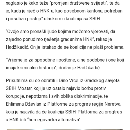
naglasio je kako teže “promjeni društvene svijesti”, te da
je, kada je riječ o HNK-u, kao posebnom kantonu, potreban
i poseban pristup” ulaskom u koaliciju sa SBIH.
“Ovdje smo pronašli ljude kojima možemo vjerovati, da
zajedno ponudimo rješenja građanima HNK”, rekao je
Hadžikadić. On je istakao da se koalicija ne plaši problema.
“Vrijeme je za sposobne i poštene, a ne podobne i one koji
imaju kriminalnu historiju”, dodao je Hadžikadić.
Prisutnima su se obratili i Dino Vrce iz Gradskog savjeta
SBIH Mostar, koji je uz ostalo najavio borbu protiv
korupcije, nepotizma i svih oblika diskriminacije, te
Ehlimana Dževlan iz Platforme za progres regije Neretva,
koja je najavila da će koalicija SBIH-Platforma za progtres
u HNK biti “hercegovačka alternativa”.