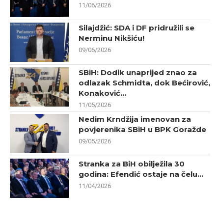
11/06/2026
Silajdžić: SDA i DF pridružili se
Nerminu Nikšiću!
09/06/2026
SBiH: Dodik unaprijed znao za
odlazak Schmidta, dok Bećirović,
Konaković...
11/05/2026
Nedim Krndžija imenovan za
povjerenika SBiH u BPK Goražde
09/05/2026
Stranka za BiH obilježila 30
godina: Efendić ostaje na čelu...
11/04/2026