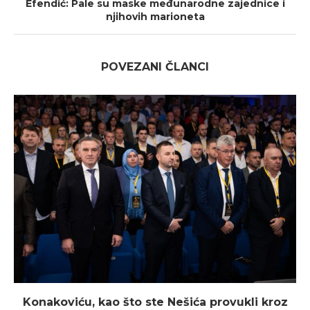
Efendić: Pale su maske međunarodne zajednice i
njihovih marioneta
POVEZANI ČLANCI
Konakoviću, kao što ste Nešića provukli kroz