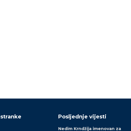
Livno: Održana izborna
Dva vijećnika u Opći
osnivačka skupština SBiH
vijeću Kladanj pristupil
prešla kompletna organ
18/02/2026
DF-a
15/02/2026
 stranke
Posljednje vijesti
Nedim Krndžija imenovan za