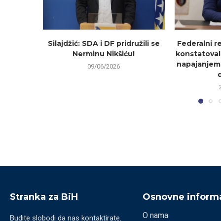
Silajdžić: SDA i DF pridružili se
Federalni r
Nerminu Nikšiću!
konstatoval
napajanjem
09/06/2026
Stranka za BiH
Osnovne informa
O nama
Budite slobodi da nas kontaktirate.