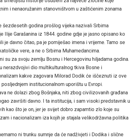
a smetljištu historije osuđeni za najveće zločine koje
žnim i nenaoružanim stanovništvom u zaštićenim zonama
se šezdesetih godina prošlog vijeka nazivali Srbima
 Ilije Garašanina iz 1844. godine gdje je jasno opisano ko
ili je davno čitao, pa je pomiješao imena i vrijeme. Tamo se
katoličke vere, a ne o Srbima Muhamedancima.
ani su za svoju zemlju Bosnu i Hercegovinu hiljadama godina.
 nerazdvojivi dio multikulturalnog tkiva Bosne i
acionalizam kakve zagovara Milorad Dodik će iščeznuti iz ove
 posljednjem institucionalnom uporištu u Evropi.
ava ne dolazi zbog Bošnjaka, niti zbog civilizovanih građana
ogao završiti davno. I ta institucija, i sam visoki predstavnik u
h kao što je on, jer je svijet dobro zapamtio zlo koje su
am i nacionalizam iza kojih je stajala velikodržavna politika
nemamo ni trunku sumnje da će nadživjeti i Dodika i slične