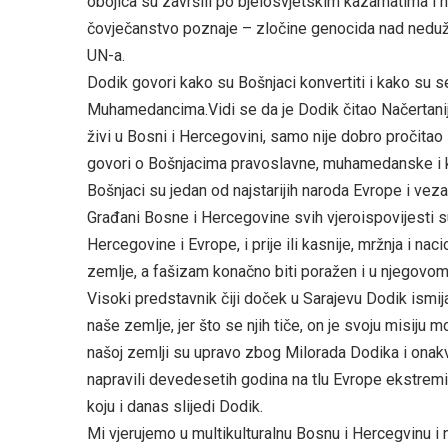
obojica su završili po bjelosvjetskim kazamatima i n
čovječanstvo poznaje – zločine genocida nad nedu
UN-a.
Dodik govori kako su Bošnjaci konvertiti i kako su 
Muhamedancima.Vidi se da je Dodik čitao Načertanije
živi u Bosni i Hercegovini, samo nije dobro pročitao 
govori o Bošnjacima pravoslavne, muhamedanske i 
Bošnjaci su jedan od najstarijih naroda Evrope i vez
Građani Bosne i Hercegovine svih vjeroispovijesti su
Hercegovine i Evrope, i prije ili kasnije, mržnja i n
zemlje, a fašizam konačno biti poražen i u njegovom
Visoki predstavnik čiji doček u Sarajevu Dodik ismij
naše zemlje, jer što se njih tiče, on je svoju misiju m
našoj zemlji su upravo zbog Milorada Dodika i onakvi
napravili devedesetih godina na tlu Evrope ekstremiz
koju i danas slijedi Dodik.
Mi vjerujemo u multikulturalnu Bosnu i Hercegvinu i 