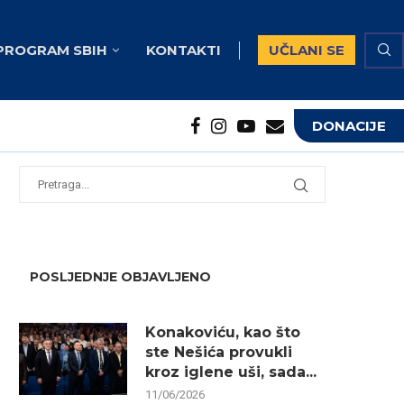
PROGRAM SBIH
KONTAKTI
UČLANI SE
DONACIJE
potrebna...
...
POSLJEDNJE OBJAVLJENO
Konakoviću, kao što
ste Nešića provukli
kroz iglene uši, sada...
11/06/2026