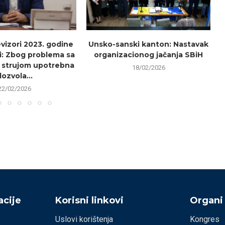
evizori 2023. godine
Unsko-sanski kanton: Nastavak
i: Zbog problema sa
organizacionog jačanja SBiH
 strujom upotrebna
18/02/2026
dozvola...
22/02/2026
cije
Korisni linkovi
Organi
Uslovi korištenja
Kongres