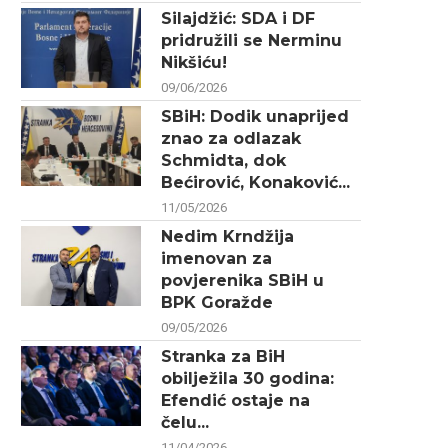
Silajdžić: SDA i DF
pridružili se Nerminu
Nikšiću!
09/06/2026
SBiH: Dodik unaprijed
znao za odlazak
Schmidta, dok
Bećirović, Konaković...
11/05/2026
Nedim Krndžija
imenovan za
povjerenika SBiH u
BPK Goražde
09/05/2026
Stranka za BiH
obilježila 30 godina:
Efendić ostaje na
čelu...
11/04/2026