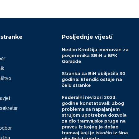
 stranke
Posljednje vijesti
Nedim Krndžija imenovan za
povjerenika SBiH u BPK
bor
Goražde
ik
Stranka za BiH obilježila 30
ištvo
godina: Efendić ostaje na
čelu stranke
Federalni revizori 2023.
savjet
godine konstatovali: Zbog
 sekretar
problema sa napajanjem
strujom upotrebna dozvola
za dio tramvajske pruge na
pravcu iz kojeg je došao
odbor
tramvaj koji je iskočio iz šina
lužba
nije (bila) izdata