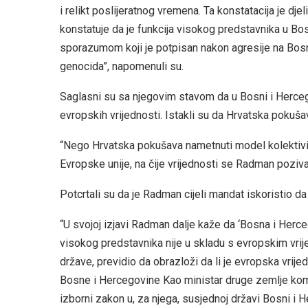
i relikt poslijeratnog vremena. Ta konstatacija je dj
konstatuje da je funkcija visokog predstavnika u Bo
sporazumom koji je potpisan nakon agresije na Bosnu
genocida”, napomenuli su.
Saglasni su sa njegovim stavom da u Bosni i Herce
evropskih vrijednosti. Istakli su da Hrvatska pokuš
“Nego Hrvatska pokušava nametnuti model kolektivit
Evropske unije, na čije vrijednosti se Radman poziva”
Potcrtali su da je Radman cijeli mandat iskoristio d
“U svojoj izjavi Radman dalje kaže da ‘Bosna i Herce
visokog predstavnika nije u skladu s evropskim vrij
države, previdio da obrazloži da li je evropska vrij
Bosne i Hercegovine Kao ministar druge zemlje kom
izborni zakon u, za njega, susjednoj državi Bosni i H