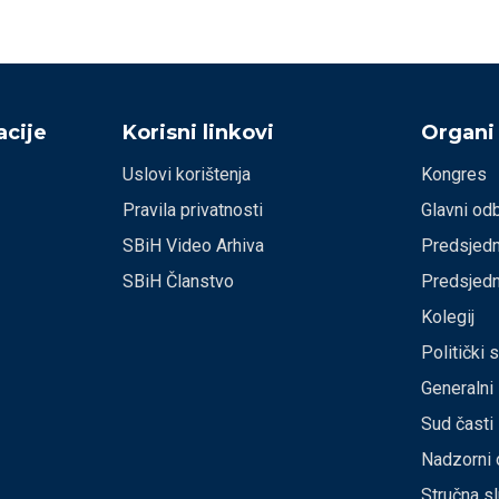
cije
Korisni linkovi
Organi
Uslovi korištenja
Kongres
Pravila privatnosti
Glavni od
SBiH Video Arhiva
Predsjedn
SBiH Članstvo
Predsjedn
Kolegij
Politički 
Generalni
Sud časti
Nadzorni 
Stručna s