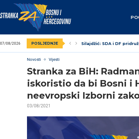
PO
Silajdžić: SDA i DF pridruž
POSLJEDNJE
07/08/2026
SBiH: Dodik unaprijed zna
Nedim Krndžija imenovan
Stranka za BiH obilježila
Federalni revizori 2023.
Unsko-sanski kanton: Na
Livno: Održana izborna o
Izabrano kantonalno ruko
Dva vijećnika u Općinskom
Novosti
Vijesti
Stranka za BiH: Radman 
iskoristio da bi Bosni 
neevropski Izborni zak
03/08/2021