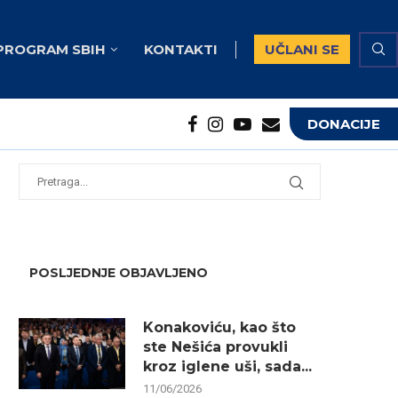
PROGRAM SBIH
KONTAKTI
UČLANI SE
DONACIJE
potrebna...
...
POSLJEDNJE OBJAVLJENO
Konakoviću, kao što
ste Nešića provukli
kroz iglene uši, sada...
11/06/2026