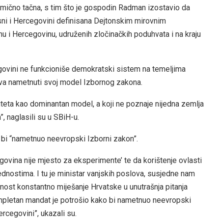
elimično tačna, s tim što je gospodin Radman izostavio da
sni i Hercegovini definisana Dejtonskim mirovnim
 i Hercegovinu, udruženih zločinačkih poduhvata i na kraju
govini ne funkcioniše demokratski sistem na temeljima
ava nametnuti svoj model Izbornog zakona.
eta kao dominantan model, a koji ne poznaje nijedna zemlja
, naglasili su u SBiH-u.
a bi “nametnuo neevropski Izborni zakon”.
govina nije mjesto za eksperimente’ te da korištenje ovlasti
ednostima. I tu je ministar vanjskih poslova, susjedne nam
ednost konstantno miješanje Hrvatske u unutrašnja pitanja
pletan mandat je potrošio kako bi nametnuo neevropski
ercegovini”, ukazali su.