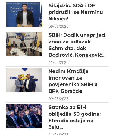
Silajdžić: SDA i DF
pridružili se Nerminu
Nikšiću!
09/06/2026
SBiH: Dodik unaprijed
znao za odlazak
Schmidta, dok
Bećirović, Konaković...
11/05/2026
Nedim Krndžija
imenovan za
povjerenika SBiH u
BPK Goražde
09/05/2026
Stranka za BiH
obilježila 30 godina:
Efendić ostaje na
čelu...
11/04/2026