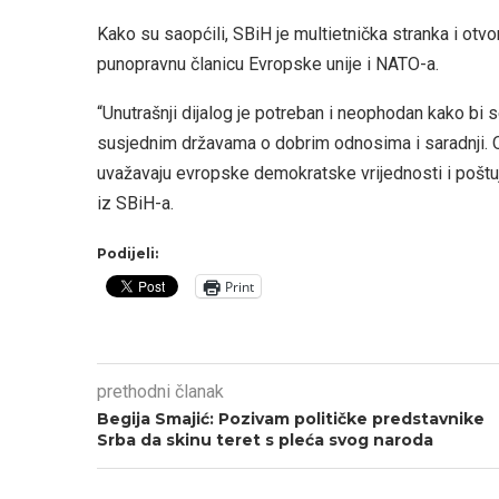
Kako su saopćili, SBiH je multietnička stranka i otv
punopravnu članicu Evropske unije i NATO-a.
“Unutrašnji dijalog je potreban i neophodan kako bi s
susjednim državama o dobrim odnosima i saradnji. Oba 
uvažavaju evropske demokratske vrijednosti i poštuju
iz SBiH-a.
Podijeli:
Print
prethodni članak
Begija Smajić: Pozivam političke predstavnike
Srba da skinu teret s pleća svog naroda