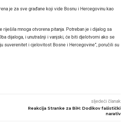
orena je za sve građane koji vide Bosnu i Hercegovinu kao
e riješila mnoga otvorena pitanja. Potreban je i dijalog sa
dijaloga, i unutrašnji i vanjski, će biti djelotvorni ako se
 suverenitet i cjelovitost Bosne i Hercegovine”, poručili su
sljedeći članak
Reakcija Stranke za BiH: Dodikov fašistički
narativ