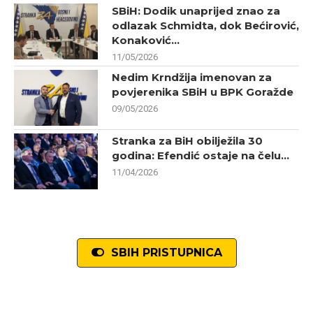
SBiH: Dodik unaprijed znao za
odlazak Schmidta, dok Bećirović,
Konaković...
11/05/2026
Nedim Krndžija imenovan za
povjerenika SBiH u BPK Goražde
09/05/2026
Stranka za BiH obilježila 30
godina: Efendić ostaje na čelu...
11/04/2026
SBIH PRISTUPNICA