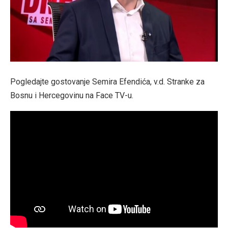
Pogledajte gostovanje Semira Efendića, v.d. Stranke za
Bosnu i Hercegovinu na Face TV-u.