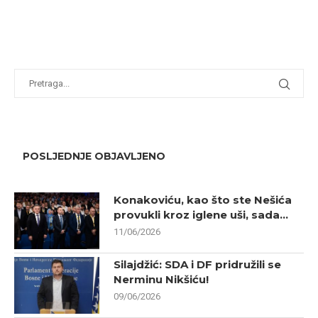
POSLJEDNJE OBJAVLJENO
Konakoviću, kao što ste Nešića
provukli kroz iglene uši, sada...
11/06/2026
Silajdžić: SDA i DF pridružili se
Nerminu Nikšiću!
09/06/2026