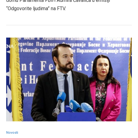
domu Parlamenta FBiH Admira Čavalića u emisiji
“Odgovorite ljudima” na FTV.
Novosti