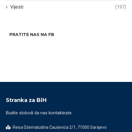
Vijesti
(197)
PRATITE NAS NA FB
Stranka za BiH
Budite slobodi da nas kontaktirate.
Reisa Džemaludina Čauševića 2/1, 71000 Sarajevo