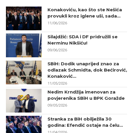
Konakoviću, kao što ste Nešića
provukli kroz iglene uši, sada...
11/06/2026
Silajdžić: SDA i DF pridružili se
Nerminu Nikšiću!
09/06/2026
SBiH: Dodik unaprijed znao za
odlazak Schmidta, dok Bećirović,
Konaković...
11/05/2026
Nedim Krndžija imenovan za
povjerenika SBiH u BPK Goražde
09/05/2026
Stranka za BiH obilježila 30
godina: Efendić ostaje na čelu...
11/04/2026