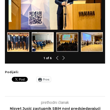
1
of
6
Podijeli:
Print
prethodni članak
Nisvet Jusić zastupnik SBiH novi predsjedavajući