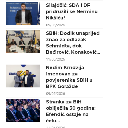
Silajdžić: SDA i DF
pridružili se Nerminu
Nikšiću!
09/06/2026
SBiH: Dodik unaprijed
znao za odlazak
Schmidta, dok
Bećirović, Konaković...
11/05/2026
Nedim Krndžija
imenovan za
povjerenika SBiH u
BPK Goražde
09/05/2026
Stranka za BiH
obilježila 30 godina:
Efendić ostaje na
čelu...
11/04/2026