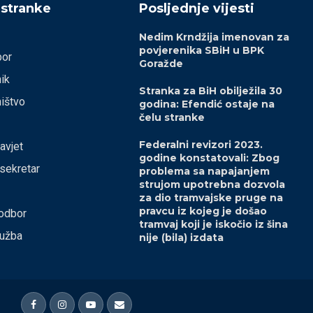
 stranke
Posljednje vijesti
Nedim Krndžija imenovan za
povjerenika SBiH u BPK
bor
Goražde
ik
Stranka za BiH obilježila 30
ištvo
godina: Efendić ostaje na
čelu stranke
Federalni revizori 2023.
savjet
godine konstatovali: Zbog
 sekretar
problema sa napajanjem
strujom upotrebna dozvola
za dio tramvajske pruge na
pravcu iz kojeg je došao
odbor
tramvaj koji je iskočio iz šina
lužba
nije (bila) izdata