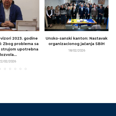
evizori 2023. godine
Unsko-sanski kanton: Nastavak
i: Zbog problema sa
organizacionog jačanja SBiH
 strujom upotrebna
18/02/2026
dozvola...
22/02/2026