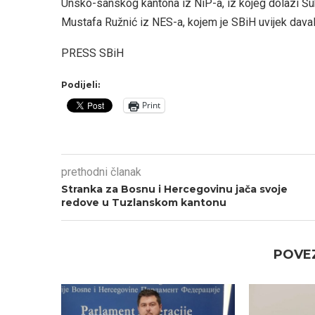
Unsko-sanskog kantona iz NiP-a, iz kojeg dolazi Šuhr
Mustafa Ružnić iz NES-a, kojem je SBiH uvijek dava
PRESS SBiH
Podijeli:
Print
prethodni članak
Stranka za Bosnu i Hercegovinu jača svoje
redove u Tuzlanskom kantonu
POVEZ