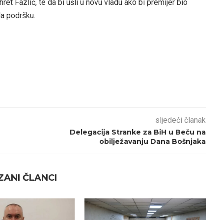
et Fazlić, te da bi ušli u novu vladu ako bi premijer bio
la podršku.
sljedeći članak
Delegacija Stranke za BiH u Beču na
obilježavanju Dana Bošnjaka
ANI ČLANCI