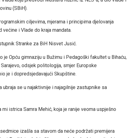
ovinu (SBiH).
rogramskim ciljevima, mjerama i principima djelovanja
 većine i Vlade do kraja mandata.
tupnik Stranke za BiH Nisvet Jusić.
o je Opću gimnaziju u Bužimu i Pedagoški fakultet u Bihaću,
a Sarajevo, odsjek politologija, smjer Europske
io je i dopredsjedavajući Skupštine.
ubraja se u najaktivnije i najagilnije zastupnike sa
 mi istrica Samra Mehić, koja je ranije veoma uspješno
e sedmice izašla sa stavom da neće podržati premijera