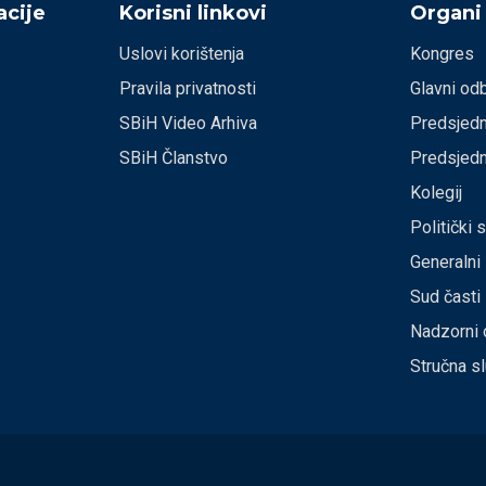
cije
Korisni linkovi
Organi
Uslovi korištenja
Kongres
Pravila privatnosti
Glavni od
SBiH Video Arhiva
Predsjedn
SBiH Članstvo
Predsjedn
Kolegij
Politički 
Generalni
Sud časti
Nadzorni 
Stručna s