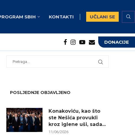
PROGRAM SBIH
KONTAKTI
UČLANI SE
DONACIJE
potrebna...
...
POSLJEDNJE OBJAVLJENO
Konakoviću, kao što
ste Nešića provukli
kroz iglene uši, sada...
11/06/2026