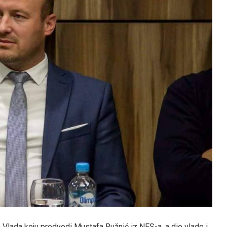
lada koju predvodi Mustafa Ružnić iz NES-a, a dio vlade i