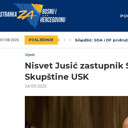
PO
POSLJEDNJE
Silajdžić: SDA i DF pridruž
07/08/2026
SBiH: Dodik unaprijed zna
Nedim Krndžija imenovan
Stranka za BiH obilježila
Federalni revizori 2023.
Unsko-sanski kanton: Na
Livno: Održana izborna o
Izabrano kantonalno ruko
Dva vijećnika u Općinskom
Vijesti
Nisvet Jusić zastupnik 
Skupštine USK
24/09/2025