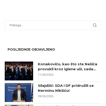
POSLJEDNJE OBJAVLJENO
Konakoviću, kao što ste Nešića
provukli kroz iglene uši, sada...
11/06/2026
Silajdžić: SDA i DF pridružili se
Nerminu Nikšiću!
09/06/2026