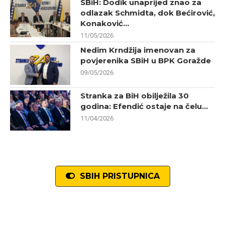
SBiH: Dodik unaprijed znao za
odlazak Schmidta, dok Bećirović,
Konaković...
11/05/2026
Nedim Krndžija imenovan za
povjerenika SBiH u BPK Goražde
09/05/2026
Stranka za BiH obilježila 30
godina: Efendić ostaje na čelu...
11/04/2026
SBIH PRISTUPNICA